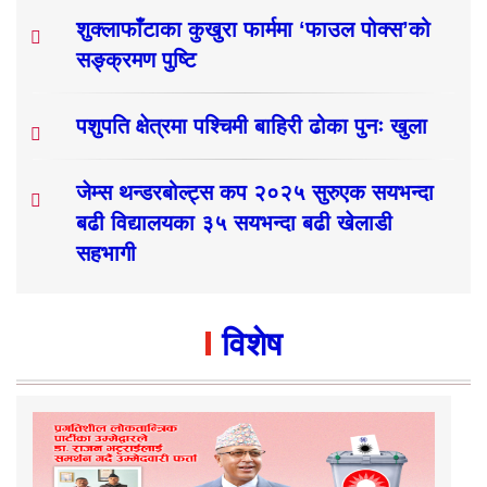
शुक्लाफाँटाका कुखुरा फार्ममा ‘फाउल पोक्स’को
सङ्क्रमण पुष्टि
पशुपति क्षेत्रमा पश्चिमी बाहिरी ढोका पुनः खुला
जेम्स थन्डरबोल्ट्स कप २०२५ सुरुएक सयभन्दा
बढी विद्यालयका ३५ सयभन्दा बढी खेलाडी
सहभागी
विशेष