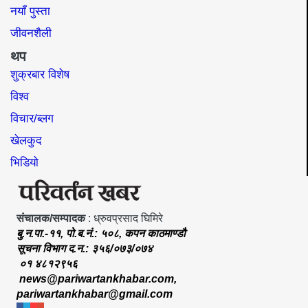
नयाँ पुस्ता
जीवनशैली
थप
शुक्रबार विशेष
विश्व
विचार/ब्लग
खेलकुद
भिडियो
संचालक/सम्पादक
: ध्रुवप्रसाद घिमिरे
बु.न.पा.-११, पो.ब.नं.: ५०८, कपन काठमाण्डौ
सूचना विभाग द.न.: ३५६/०७३/०७४
०१ ४८१२९५६
news@pariwartankhabar.com
,
pariwartankhabar@gmail.com