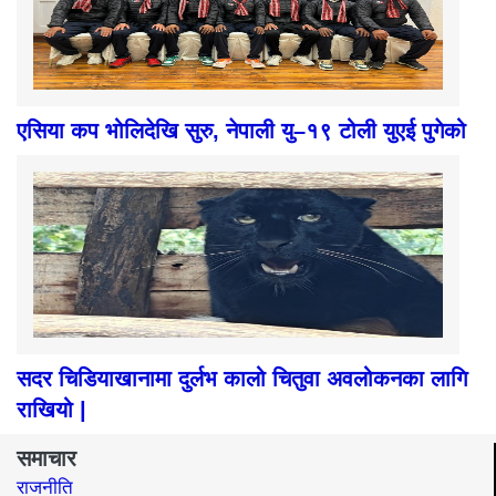
एसिया कप भोलिदेखि सुरु, नेपाली यु–१९ टोली युएई पुगेको
सदर चिडियाखानामा दुर्लभ कालो चितुवा अवलोकनका लागि
राखियो |
समाचार
राजनीति