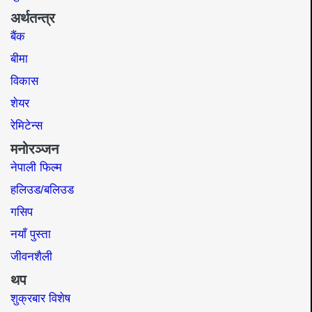
अर्थतन्त्र
बैंक
बीमा
विकास
शेयर
रेमिटेन्स
मनोरञ्जन
नेपाली फिल्म
हलिउड/बलिउड
गसिप
नयाँ पुस्ता
जीवनशैली
थप
शुक्रबार विशेष