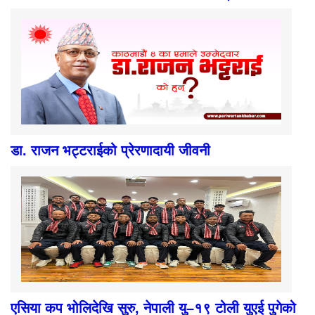
डा. राजन भट्टराईको प्रेरणादायी जीवनी
एसिया कप भोलिदेखि सुरु, नेपाली यु–१९ टोली युएई पुगेको