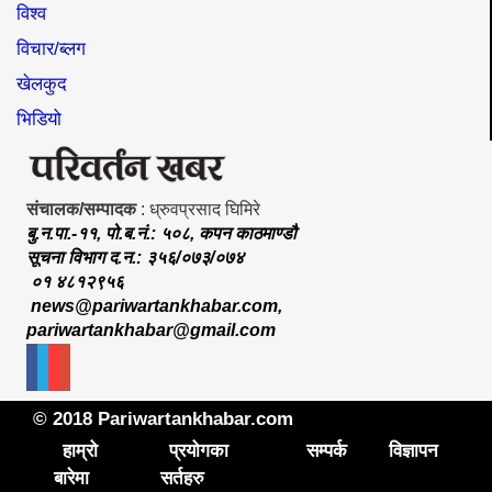
विश्व
विचार/ब्लग
खेलकुद
भिडियो
संचालक/सम्पादक
: ध्रुवप्रसाद घिमिरे
बु.न.पा.-११, पो.ब.नं.: ५०८, कपन काठमाण्डौ
सूचना विभाग द.न.: ३५६/०७३/०७४
०१ ४८१२९५६
news@pariwartankhabar.com
,
pariwartankhabar@gmail.com
© 2018 Pariwartankhabar.com
हाम्रो
प्रयोगका
सम्पर्क
विज्ञापन
बारेमा
सर्तहरु