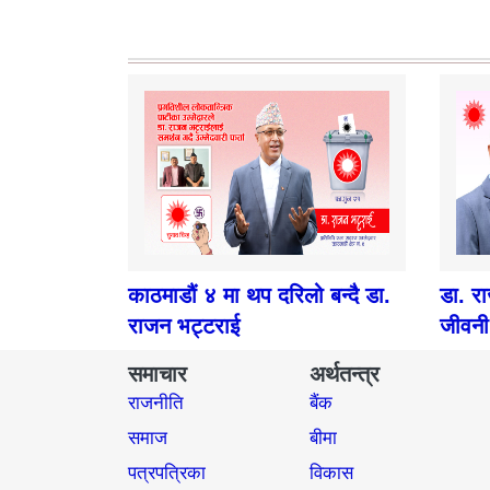
काठमाडौं ४ मा थप दरिलो बन्दै डा.
डा. र
राजन भट्टराई
जीवनी
समाचार
अर्थतन्त्र
राजनीति
बैंक
समाज​
बीमा
पत्रपत्रिका
विकास