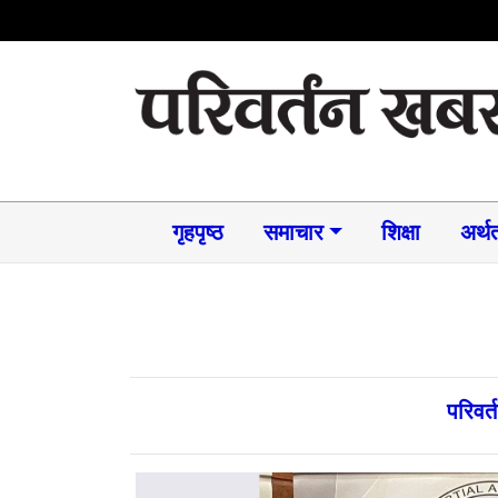
गृहपृष्ठ
समाचार​
शिक्षा
अर्थत
परिवर