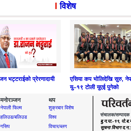
विशेष
ाजन भट्टराईको प्रेरणादायी
एसिया कप भोलिदेखि सुरु, ने
यु–१९ टोली युएई पुगेको
मनोरञ्जन
थप
नेपाली फिल्म
शुक्रबार विशेष
संचालक/सम्पादक
हलिउड/बलिउड
विश्व
बु.न.पा.-११, पो.ब
गसिप
विचार/ब्लग
सूचना विभाग द.न