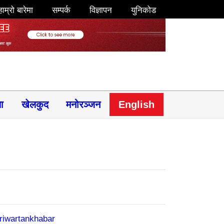
हाम्रो बारेमा
सम्पर्क
विज्ञापन
युनिकोड
षा
खेलकुद
मनोरञ्जन
English
riwartankhabar