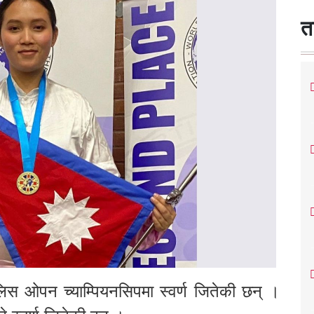
त
िस ओपन च्याम्पियनसिपमा स्वर्ण जितेकी छन् ।