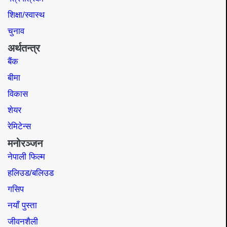
शिक्षा/स्वास्थ
चुनाव
अर्थतन्त्र
बैंक
बीमा
विकास
शेयर
रेमिटेन्स
मनोरञ्जन
नेपाली फिल्म
हलिउड/बलिउड
गसिप
नयाँ पुस्ता
जीवनशैली