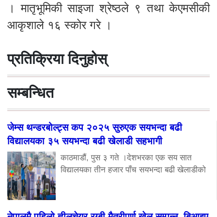
। मातृभूमिकी साइजा श्रेष्ठले ९ तथा केएमसीकी
आकृशाले १६ स्कोर गरे ।
प्रतिक्रिया दिनुहोस्
सम्बन्धित
जेम्स थन्डरबोल्ट्स कप २०२५ सुरुएक सयभन्दा बढी
विद्यालयका ३५ सयभन्दा बढी खेलाडी सहभागी
काठमाडौं, पुस ३ गते ।देशभरका एक सय सात
विद्यालयका तीन हजार पाँच सयभन्दा बढी खेलाडीको
नेपालमै पहिलो ह्वीलचेयर रग्बी मैत्रीपूर्ण खेल सम्पन्न, बिआइए