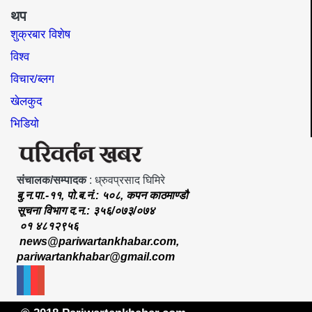
थप
शुक्रबार विशेष
विश्व
विचार/ब्लग
खेलकुद
भिडियो
संचालक/सम्पादक
: ध्रुवप्रसाद घिमिरे
बु.न.पा.-११, पो.ब.नं.: ५०८, कपन काठमाण्डौ
सूचना विभाग द.न.: ३५६/०७३/०७४
०१ ४८१२९५६
news@pariwartankhabar.com
,
pariwartankhabar@gmail.com