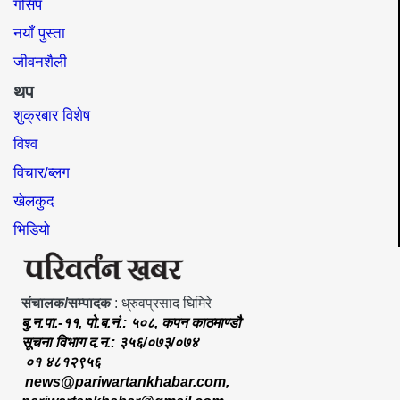
गसिप
नयाँ पुस्ता
जीवनशैली
थप
शुक्रबार विशेष
विश्व
विचार/ब्लग
खेलकुद
भिडियो
संचालक/सम्पादक
: ध्रुवप्रसाद घिमिरे
बु.न.पा.-११, पो.ब.नं.: ५०८, कपन काठमाण्डौ
सूचना विभाग द.न.: ३५६/०७३/०७४
०१ ४८१२९५६
news@pariwartankhabar.com
,