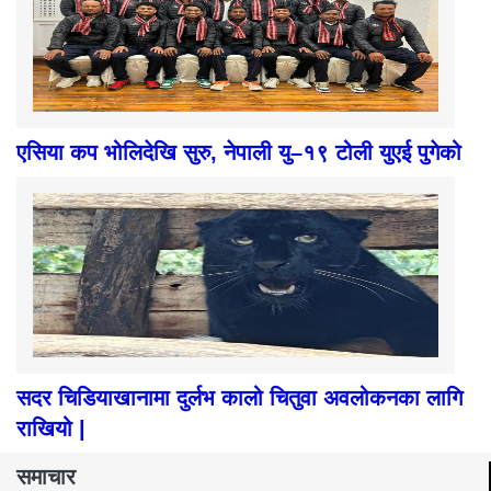
एसिया कप भोलिदेखि सुरु, नेपाली यु–१९ टोली युएई पुगेको
सदर चिडियाखानामा दुर्लभ कालो चितुवा अवलोकनका लागि
राखियो |
समाचार