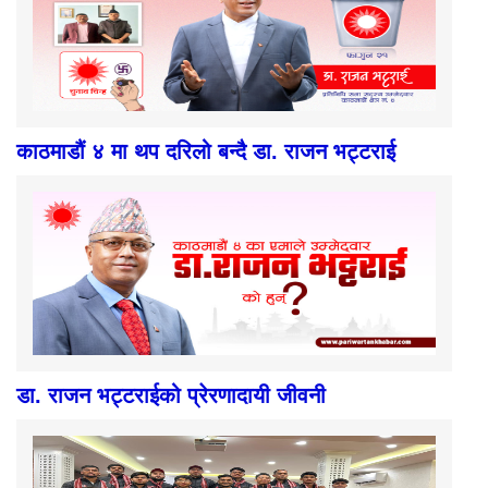
काठमाडौं ४ मा थप दरिलो बन्दै डा. राजन भट्टराई
डा. राजन भट्टराईको प्रेरणादायी जीवनी