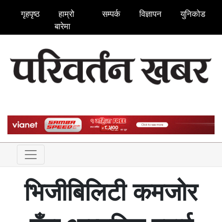
गृहपृष्ठ
हाम्रो
सम्पर्क
विज्ञापन
युनिकोड
बारेमा
भिजीबिलिटी कमजोर