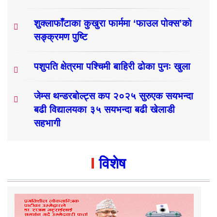
शुक्लाफाँटाका कुखुरा फार्ममा ‘फाउल पोक्स’को
सङ्क्रमण पुष्टि
पशुपति क्षेत्रमा पश्चिमी बाहिरी ढोका पुनः खुला
जेम्स थन्डरबोल्ट्स कप २०२५ सुरुएक सयभन्दा
बढी विद्यालयका ३५ सयभन्दा बढी खेलाडी
सहभागी
विशेष