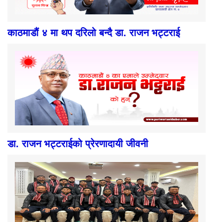
काठमाडौं ४ मा थप दरिलो बन्दै डा. राजन भट्टराई
डा. राजन भट्टराईको प्रेरणादायी जीवनी