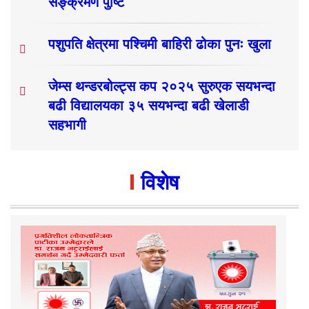
सङ्क्रमण पुष्टि
पशुपति क्षेत्रमा पश्चिमी बाहिरी ढोका पुनः खुला
जेम्स थन्डरबोल्ट्स कप २०२५ सुरुएक सयभन्दा
बढी विद्यालयका ३५ सयभन्दा बढी खेलाडी
सहभागी
विशेष