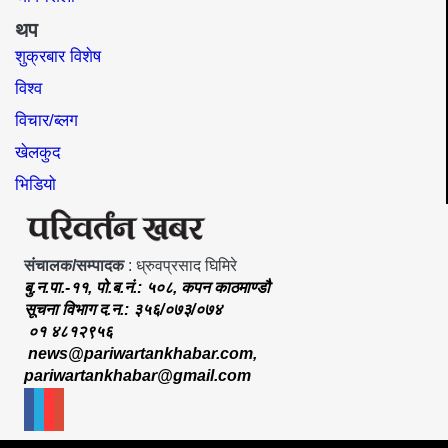
थप
शुक्रबार विशेष
विश्व
विचार/ब्लग
खेलकुद
भिडियो
संचालक/सम्पादक
: ध्रुवप्रसाद घिमिरे
बु.न.पा.-११, पो.ब.नं.: ५०८, कपन काठमाण्डौ
सूचना विभाग द.न.: ३५६/०७३/०७४
०१ ४८१२९५६
news@pariwartankhabar.com
,
pariwartankhabar@gmail.com