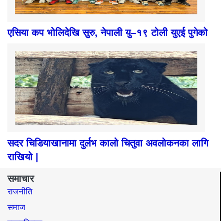
एसिया कप भोलिदेखि सुरु, नेपाली यु–१९ टोली युएई पुगेको
सदर चिडियाखानामा दुर्लभ कालो चितुवा अवलोकनका लागि
राखियो |
समाचार
राजनीति
समाज​