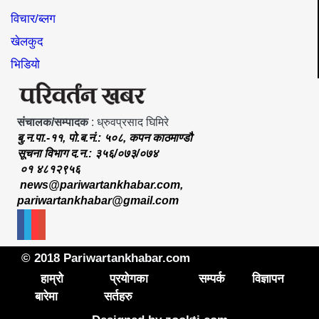
विचार/ब्लग
खेलकुद
भिडियो
संचालक/सम्पादक
: ध्रुवप्रसाद घिमिरे
बु.न.पा.-११, पो.ब.नं.: ५०८, कपन काठमाण्डौ
सूचना विभाग द.न.: ३५६/०७३/०७४
०१ ४८१२९५६
news@pariwartankhabar.com
,
pariwartankhabar@gmail.com
© 2018 Pariwartankhabar.com
हाम्रो
प्रयोगका
सम्पर्क
विज्ञापन
बारेमा
सर्तहरु