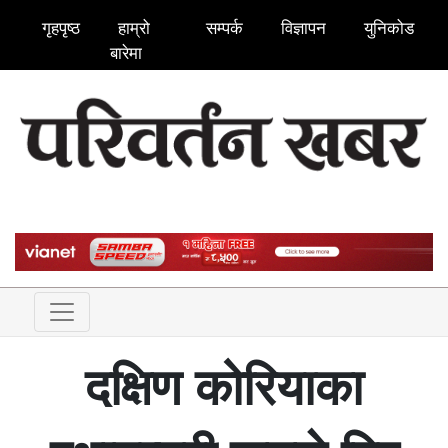
गृहपृष्ठ
हाम्रो
सम्पर्क
विज्ञापन
युनिकोड
बारेमा
दक्षिण कोरियाका