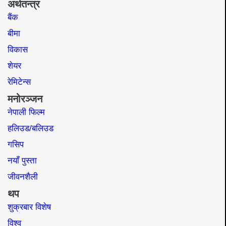
अर्थतन्त्र
बैंक
बीमा
विकास
शेयर
रेमिटेन्स
मनोरञ्जन
नेपाली फिल्म
हलिउड/बलिउड
गसिप
नयाँ पुस्ता
जीवनशैली
थप
शुक्रबार विशेष
विश्व