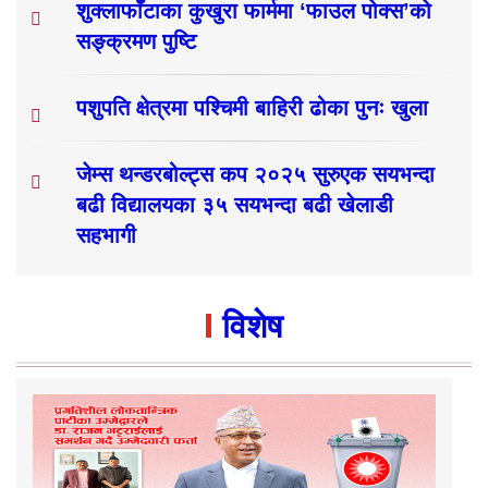
शुक्लाफाँटाका कुखुरा फार्ममा ‘फाउल पोक्स’को
सङ्क्रमण पुष्टि
पशुपति क्षेत्रमा पश्चिमी बाहिरी ढोका पुनः खुला
जेम्स थन्डरबोल्ट्स कप २०२५ सुरुएक सयभन्दा
बढी विद्यालयका ३५ सयभन्दा बढी खेलाडी
सहभागी
विशेष