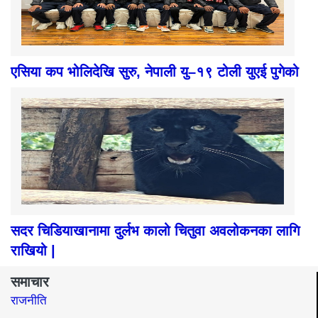
एसिया कप भोलिदेखि सुरु, नेपाली यु–१९ टोली युएई पुगेको
सदर चिडियाखानामा दुर्लभ कालो चितुवा अवलोकनका लागि
राखियो |
समाचार
राजनीति