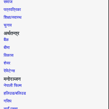
समाज​
पत्रपत्रिका
शिक्षा/स्वास्थ
चुनाव
अर्थतन्त्र
बैंक
बीमा
विकास
शेयर
रेमिटेन्स
मनोरञ्जन
नेपाली फिल्म
हलिउड/बलिउड
गसिप
नयाँ पुस्ता