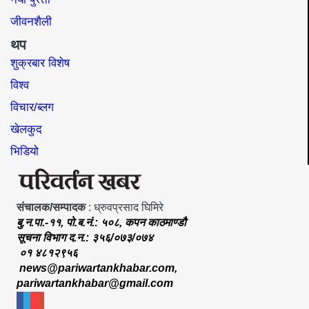
जीवनशैली
थप
शुक्रबार विशेष
विश्व
विचार/ब्लग
खेलकुद
भिडियो
संचालक/सम्पादक
: ध्रुवप्रसाद घिमिरे
बु.न.पा.-११, पो.ब.नं.: ५०८, कपन काठमाण्डौ
सूचना विभाग द.न.: ३५६/०७३/०७४
०१ ४८१२९५६
news@pariwartankhabar.com
,
pariwartankhabar@gmail.com