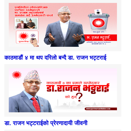
काठमाडौं ४ मा थप दरिलो बन्दै डा. राजन भट्टराई
डा. राजन भट्टराईको प्रेरणादायी जीवनी