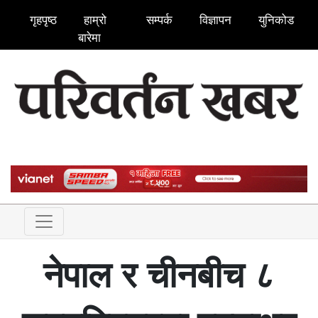
गृहपृष्ठ
हाम्रो
सम्पर्क
विज्ञापन
युनिकोड
बारेमा
नेपाल र चीनबीच ८