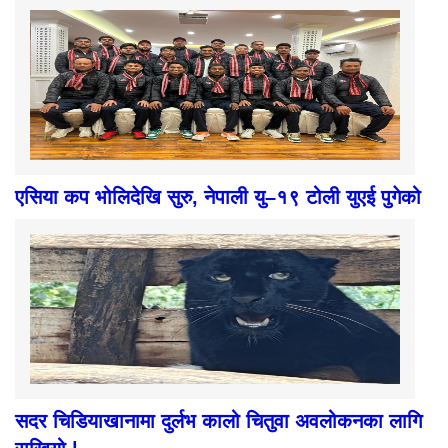
एसिया कप भोलिदेखि सुरु, नेपाली यु–१९ टोली युएई पुगेको
सदर चिडियाखानामा दुर्लभ कालो चितुवा अवलोकनका लागि