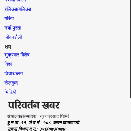
हलिउड/बलिउड
गसिप
नयाँ पुस्ता
जीवनशैली
थप
शुक्रबार विशेष
विश्व
विचार/ब्लग
खेलकुद
भिडियो
संचालक/सम्पादक
: ध्रुवप्रसाद घिमिरे
बु.न.पा.-११, पो.ब.नं.: ५०८, कपन काठमाण्डौ
सूचना विभाग द.न.: ३५६/०७३/०७४