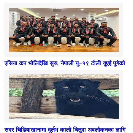
एसिया कप भोलिदेखि सुरु, नेपाली यु–१९ टोली युएई पुगेको
सदर चिडियाखानामा दुर्लभ कालो चितुवा अवलोकनका लागि