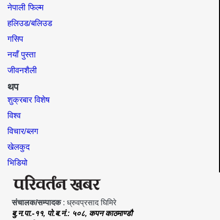
नेपाली फिल्म
हलिउड/बलिउड
गसिप
नयाँ पुस्ता
जीवनशैली
थप
शुक्रबार विशेष
विश्व
विचार/ब्लग
खेलकुद
भिडियो
संचालक/सम्पादक
: ध्रुवप्रसाद घिमिरे
बु.न.पा.-११, पो.ब.नं.: ५०८, कपन काठमाण्डौ