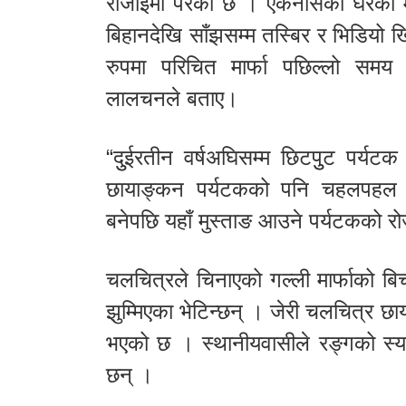
रोजाइमा परेको छ । एकैनासको घरको मार
बिहानदेखि साँझसम्म तस्बिर र भिडियो ख
रुपमा परिचित मार्फा पछिल्लो समय 
लालचनले बताए।
“दुुईरतीन वर्षअघिसम्म छिटपुुट पर्यट
छायाङ्कन पर्यटकको पनि चहलपहल 
बनेपछि यहाँ मुस्ताङ आउने पर्यटकको रोज
चलचित्रले चिनाएको गल्ली मार्फाको बिचम
झुम्मिएका भेटिन्छन् । जेरी चलचित्र छ
भएको छ । स्थानीयवासीले रङ्गको स्या
छन् ।