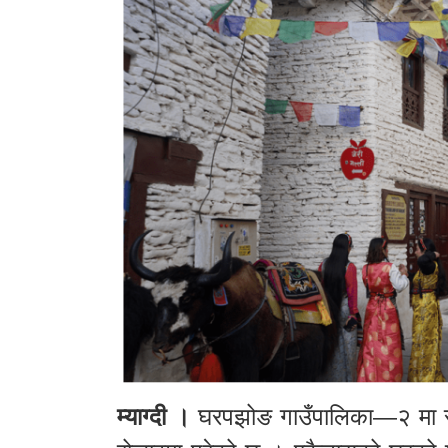
म्याग्दी ।
घरपझोङ गाउँपालिका—२ मा रहेक