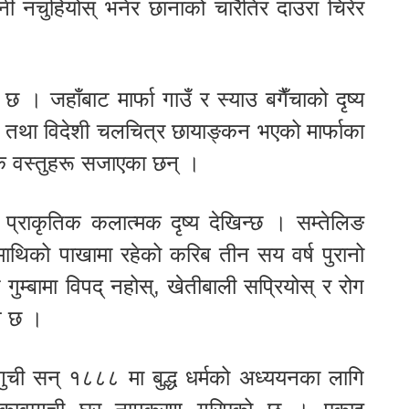
ी नचुहियोस् भनेर छानाको चारैतिर दाउरा चिरेर
न छ । जहाँबाट मार्फा गाउँ र स्याउ बगैँचाको दृष्य
ी तथा विदेशी चलचित्र छायाङ्कन भएको मार्फाका
क वस्तुहरू सजाएका छन् ।
ा प्राकृतिक कलात्मक दृष्य देखिन्छ । सम्तेलिङ
ाउँमाथिको पाखामा रहेको करिब तीन सय वर्ष पुरानो
गुम्बामा विपद् नहोस्, खेतीबाली सप्रियोस् र रोग
न छ ।
गुची सन् १८८८ मा बुद्ध धर्मको अध्ययनका लागि