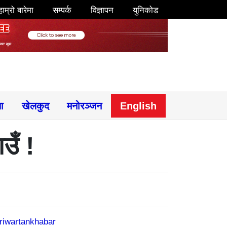
हाम्रो बारेमा
सम्पर्क
विज्ञापन
युनिकोड
षा
खेलकुद
मनोरञ्जन
English
उँ !
riwartankhabar