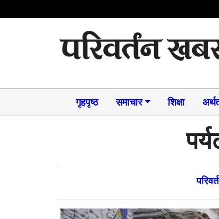
गृहपृष्ठ
समाचार​
शिक्षा
अर्थत
पर्
परिवर