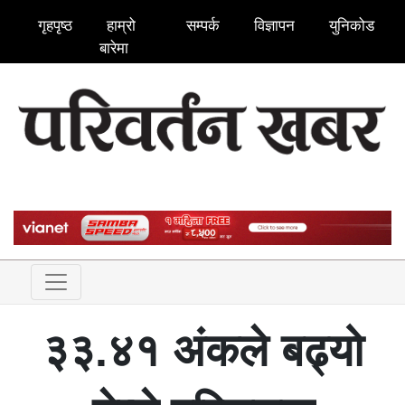
गृहपृष्ठ
हाम्रो
सम्पर्क
विज्ञापन
युनिकोड
बारेमा
३३.४१ अंकले बढ्यो