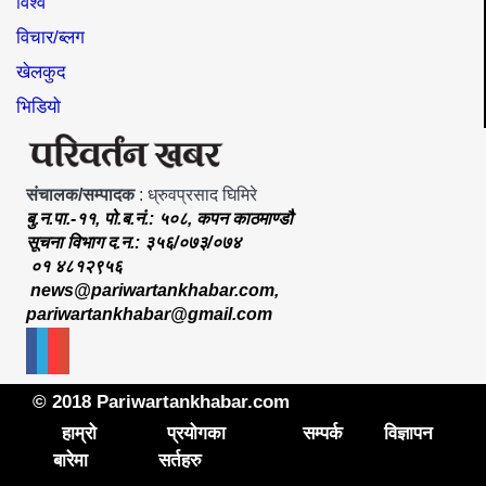
विश्व
विचार/ब्लग
खेलकुद
भिडियो
संचालक/सम्पादक
: ध्रुवप्रसाद घिमिरे
बु.न.पा.-११, पो.ब.नं.: ५०८, कपन काठमाण्डौ
सूचना विभाग द.न.: ३५६/०७३/०७४
०१ ४८१२९५६
news@pariwartankhabar.com
,
pariwartankhabar@gmail.com
© 2018 Pariwartankhabar.com
हाम्रो
प्रयोगका
सम्पर्क
विज्ञापन
बारेमा
सर्तहरु