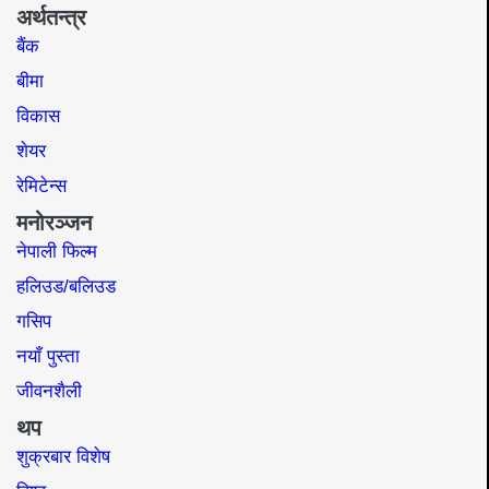
अर्थतन्त्र
बैंक
बीमा
विकास
शेयर
रेमिटेन्स
मनोरञ्जन
नेपाली फिल्म
हलिउड/बलिउड
गसिप
नयाँ पुस्ता
जीवनशैली
थप
शुक्रबार विशेष