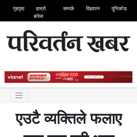
गृहपृष्ठ
हाम्रो
सम्पर्क
विज्ञापन
युनिकोड
बारेमा
एउटै व्यक्तिले फलाए