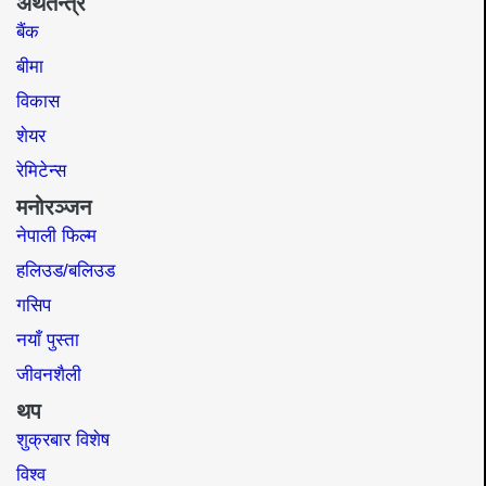
अर्थतन्त्र
बैंक
बीमा
विकास
शेयर
रेमिटेन्स
मनोरञ्जन
नेपाली फिल्म
हलिउड/बलिउड
गसिप
नयाँ पुस्ता
जीवनशैली
थप
शुक्रबार विशेष
विश्व