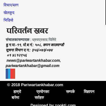
विचार/ब्लग
खेलकुद
भिडियो
संचालक/सम्पादक
: ध्रुवप्रसाद घिमिरे
बु.न.पा.-११, पो.ब.नं.: ५०८, कपन काठमाण्डौ
सूचना विभाग द.न.: ३५६/०७३/०७४
०१ ४८१२९५६
news@pariwartankhabar.com
,
pariwartankhabar@gmail.com
© 2018 Pariwartankhabar.com
हाम्रो
प्रयोगका
सम्पर्क
विज्ञापन
बारेमा
सर्तहरु
Designed by
zookti.com