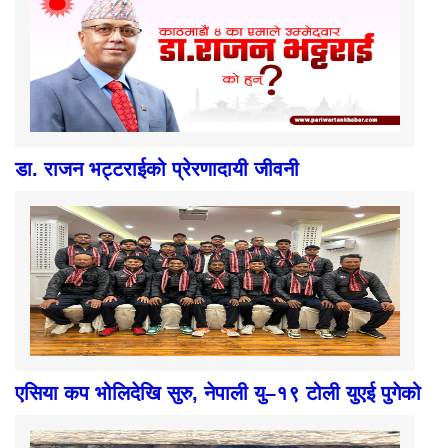
डा. राजन भट्टराईको प्रेरणादायी जीवनी
एसिया कप भोलिदेखि सुरु, नेपाली यु–१९ टोली युएई पुगेको