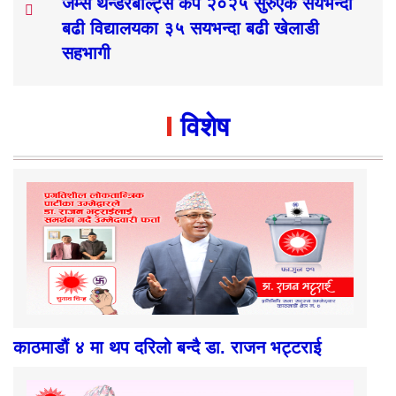
जेम्स थन्डरबोल्ट्स कप २०२५ सुरुएक सयभन्दा
बढी विद्यालयका ३५ सयभन्दा बढी खेलाडी
सहभागी
विशेष
काठमाडौं ४ मा थप दरिलो बन्दै डा. राजन भट्टराई