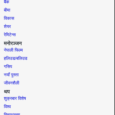
बैंक
बीमा
विकास
शेयर
रेमिटेन्स
मनोरञ्जन
नेपाली फिल्म
हलिउड/बलिउड
गसिप
नयाँ पुस्ता
जीवनशैली
थप
शुक्रबार विशेष
विश्व
विचार/ब्लग