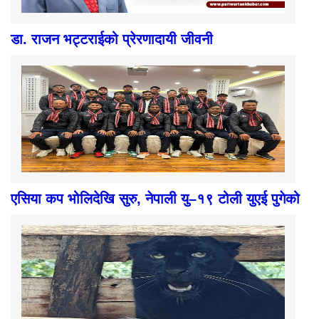
डा. राजन भट्टराईको प्रेरणादायी जीवनी
एसिया कप भोलिदेखि सुरु, नेपाली यु–१९ टोली युएई पुगेको