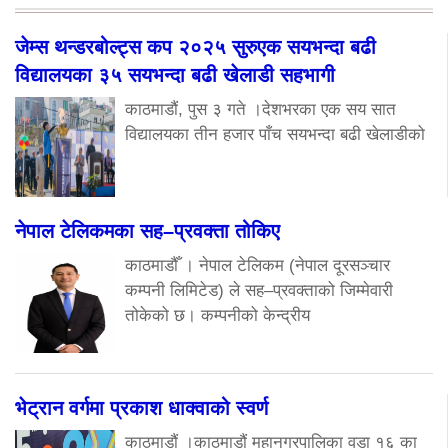
जेम्स थन्डरबोल्ट्स कप २०२५ सुरुएक सयभन्दा बढी
विद्यालयका ३५ सयभन्दा बढी खेलाडी सहभागी
काठमाडौं, पुस ३ गते ।देशभरका एक सय सात
विद्यालयका तीन हजार पाँच सयभन्दा बढी खेलाडीको
नेपाल टेलिकमका सह–प्रवक्ता तोकिए
काठमाडौँ । नेपाल टेलिकम (नेपाल दूरसञ्चार
कम्पनी लिमिटेड) ले सह–प्रवक्ताको जिम्मेवारी
तोकेको छ। कम्पनीको केन्द्रीय
भेट्रान वर्गमा प्रकाश धाक्वाको स्वर्ण
काठमाडौं ।काठमाडौं महानगरपालिका वडा १६ का