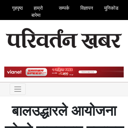
गृहपृष्ठ
हाम्रो
सम्पर्क
विज्ञापन
युनिकोड
बारेमा
बालउद्धारले आयोजना