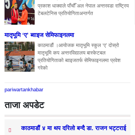
प्रकाश धाक्वाले पाँचौँ अल नेपाल अन्तरवडा राष्ट्रिय
टेबलटेनिस प्रतियोगिताअन्तर्गत
मातृभूमि ‘ए’ ब्वाइज सेमिफाइनलमा
काठमाडौं ।आयोजक मातृभूमि स्कुल ‘ए’ दोस्रो
मातृभूमि कप अन्तरविद्यालय बास्केटबल
प्रतियोगिताको ब्वाइजतर्फ सेमिफाइनलमा प्रवेश
गरेको
pariwartankhabar
ताजा अपडेट
काठमाडौं ४ मा थप दरिलो बन्दै डा. राजन भट्टराई