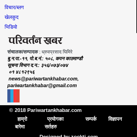
विचार/ब्लग
खेलकुद
भिडियो
संचालक/सम्पादक
: ध्रुवप्रसाद घिमिरे
बु.न.पा.-११, पो.ब.नं.: ५०८, कपन काठमाण्डौ
सूचना विभाग द.न.: ३५६/०७३/०७४
०१ ४८१२९५६
news@pariwartankhabar.com
,
pariwartankhabar@gmail.com
© 2018 Pariwartankhabar.com
हाम्रो
प्रयोगका
सम्पर्क
विज्ञापन
बारेमा
सर्तहरु
Designed by
zookti.com