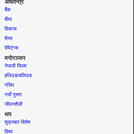
अर्थतन्त्र
बैंक
बीमा
विकास
शेयर
रेमिटेन्स
मनोरञ्जन
नेपाली फिल्म
हलिउड/बलिउड
गसिप
नयाँ पुस्ता
जीवनशैली
थप
शुक्रबार विशेष
विश्व