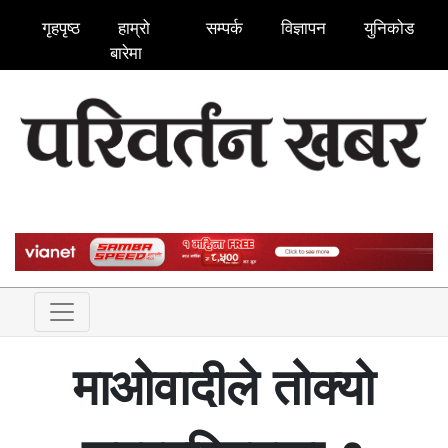
गृहपृष्ठ
हाम्रो
सम्पर्क
विज्ञापन
युनिकोड
बारेमा
माओवादीले तोक्यो