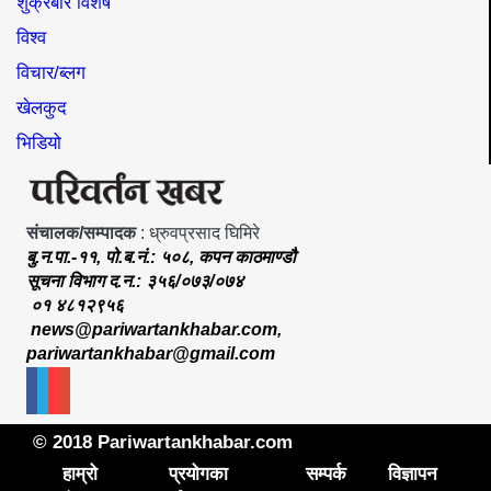
शुक्रबार विशेष
विश्व
विचार/ब्लग
खेलकुद
भिडियो
संचालक/सम्पादक
: ध्रुवप्रसाद घिमिरे
बु.न.पा.-११, पो.ब.नं.: ५०८, कपन काठमाण्डौ
सूचना विभाग द.न.: ३५६/०७३/०७४
०१ ४८१२९५६
news@pariwartankhabar.com
,
pariwartankhabar@gmail.com
© 2018 Pariwartankhabar.com
हाम्रो
प्रयोगका
सम्पर्क
विज्ञापन