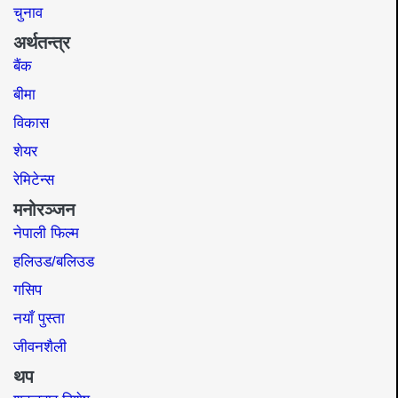
चुनाव
अर्थतन्त्र
बैंक
बीमा
विकास
शेयर
रेमिटेन्स
मनोरञ्जन
नेपाली फिल्म
हलिउड/बलिउड
गसिप
नयाँ पुस्ता
जीवनशैली
थप