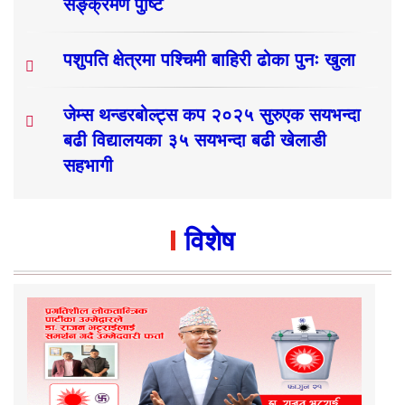
सङ्क्रमण पुष्टि
पशुपति क्षेत्रमा पश्चिमी बाहिरी ढोका पुनः खुला
जेम्स थन्डरबोल्ट्स कप २०२५ सुरुएक सयभन्दा
बढी विद्यालयका ३५ सयभन्दा बढी खेलाडी
सहभागी
विशेष