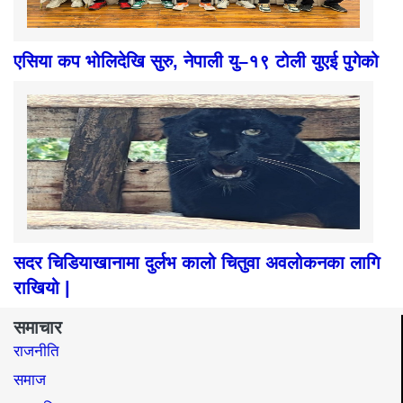
एसिया कप भोलिदेखि सुरु, नेपाली यु–१९ टोली युएई पुगेको
सदर चिडियाखानामा दुर्लभ कालो चितुवा अवलोकनका लागि
राखियो |
समाचार
राजनीति
समाज​