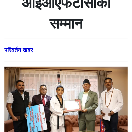
आईओएफटीसीको
सम्मान
परिवर्तन खबर