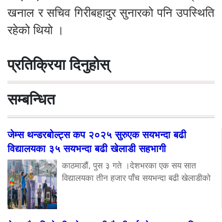
खनाल र सचिव गिरीबहादुर सुनारको पनि उपस्थिति
रहेको थियो ।
प्रतिक्रिया दिनुहोस्
सम्बन्धित
जेम्स थन्डरबोल्ट्स कप २०२५ सुरुएक सयभन्दा बढी
विद्यालयका ३५ सयभन्दा बढी खेलाडी सहभागी
काठमाडौं, पुस ३ गते ।देशभरका एक सय सात
विद्यालयका तीन हजार पाँच सयभन्दा बढी खेलाडीको