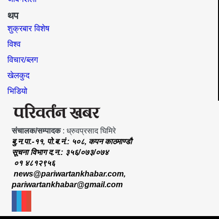
थप
शुक्रबार विशेष
विश्व
विचार/ब्लग
खेलकुद
भिडियो
संचालक/सम्पादक
: ध्रुवप्रसाद घिमिरे
बु.न.पा.-११, पो.ब.नं.: ५०८, कपन काठमाण्डौ
सूचना विभाग द.न.: ३५६/०७३/०७४
०१ ४८१२९५६
news@pariwartankhabar.com
,
pariwartankhabar@gmail.com