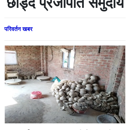
छाड्दै प्रजापति समुदाय
परिवर्तन खबर