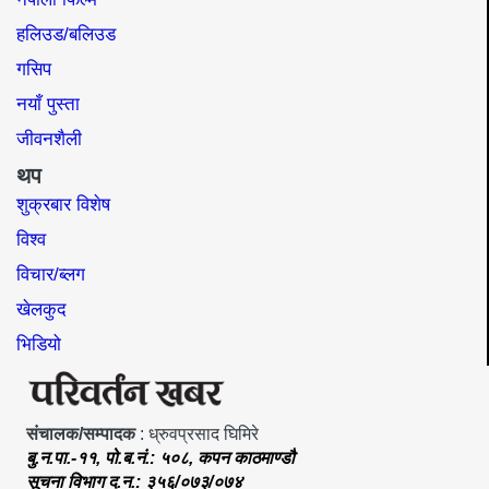
हलिउड/बलिउड
गसिप
नयाँ पुस्ता
जीवनशैली
थप
शुक्रबार विशेष
विश्व
विचार/ब्लग
खेलकुद
भिडियो
संचालक/सम्पादक
: ध्रुवप्रसाद घिमिरे
बु.न.पा.-११, पो.ब.नं.: ५०८, कपन काठमाण्डौ
सूचना विभाग द.न.: ३५६/०७३/०७४