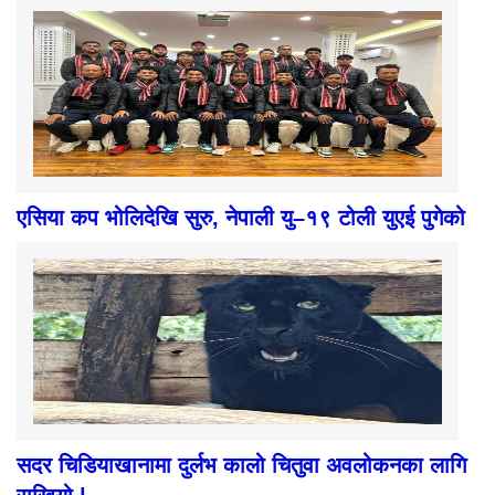
एसिया कप भोलिदेखि सुरु, नेपाली यु–१९ टोली युएई पुगेको
सदर चिडियाखानामा दुर्लभ कालो चितुवा अवलोकनका लागि