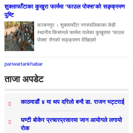
शुक्लाफाँटाका कुखुरा फार्ममा ‘फाउल पोक्स’को सङ्क्रमण
पुष्टि
कञ्चनपुर । शुक्लाफाँटा नगरपालिकाका केही
स्थानीय किसानले फार्ममा पालेका कुखुरामा ‘फाउल
पोक्स’ रोगको सङ्क्रमण देखिएको
pariwartankhabar
ताजा अपडेट
काठमाडौं ४ मा थप दरिलो बन्दै डा. राजन भट्टराई
घण्टी बोकेर प्रचारप्रसारमा जान आयोगले लगायो
रोक