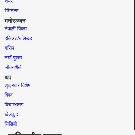
शेयर
रेमिटेन्स
मनोरञ्जन
नेपाली फिल्म
हलिउड/बलिउड
गसिप
नयाँ पुस्ता
जीवनशैली
थप
शुक्रबार विशेष
विश्व
विचार/ब्लग
खेलकुद
भिडियो