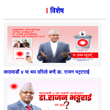
विशेष
काठमाडौं ४ मा थप दरिलो बन्दै डा. राजन भट्टराई