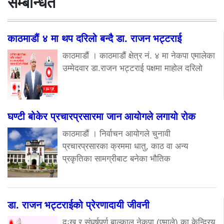
सम्बन्धित
काठमाडौं ४ मा थप दरिलो बन्दै डा. राजन भट्टराई
काठमाडौं । काठमाडौं क्षेत्र नं. ४ मा नेकपा एमालेका
उम्मेदवार डा.राजन भट्टराई पक्षमा माहोल दरिलो
घण्टी बोकेर प्रचारप्रसारमा जान आयोगले लगायो रोक
काठमाडौं । निर्वाचन आयोगले चुनावी
प्रचारप्रसारका क्रममा धातु, काठ वा अन्य
प्रकृतिका सामग्रीबाट बनेका भौतिक
डा. राजन भट्टराईको प्रेरणादायी जीवनी
दुःख र संघर्षपूर्ण बाल्काल नेकपा (एमाले) का केन्द्रिय