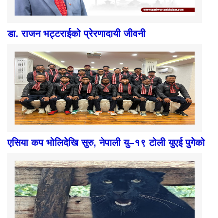
डा. राजन भट्टराईको प्रेरणादायी जीवनी
एसिया कप भोलिदेखि सुरु, नेपाली यु–१९ टोली युएई पुगेको