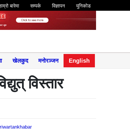
हाम्रो बारेमा
सम्पर्क
विज्ञापन
युनिकोड
षा
खेलकुद
मनोरञ्जन
English
्युत् विस्तार
riwartankhabar