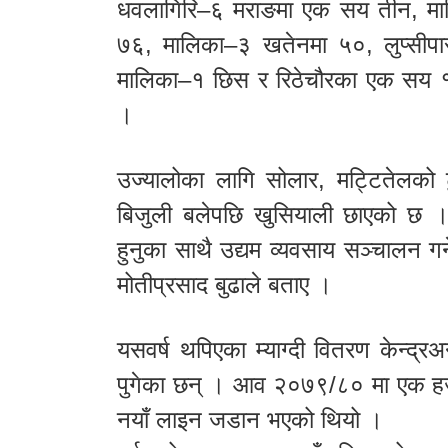
धवलागिरि–६ मराङमा एक सय तीन, मा
७६, मालिका–३ खतेनमा ५०, लुप्सी
मालिका–१ छिस र रिठेचौरका एक सय १
।
उज्यालोका लागि सोलार, मट्टितेलको ट
बिजुली बलेपछि खुसियाली छाएको छ । 
हुनुका साथै उद्यम व्यवसाय सञ्चालन ग
मोतीप्रसाद बुढाले बताए ।
यसवर्ष थपिएका म्याग्दी वितरण केन्द्
पुगेका छन् । आव २०७९/८० मा एक ह
नयाँ लाइन जडान भएको थियो ।