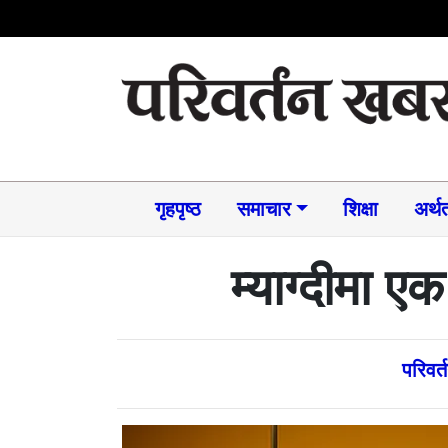
गृहपृष्ठ
समाचार​
शिक्षा
अर्थत
म्याग्दीमा ए
परिवर