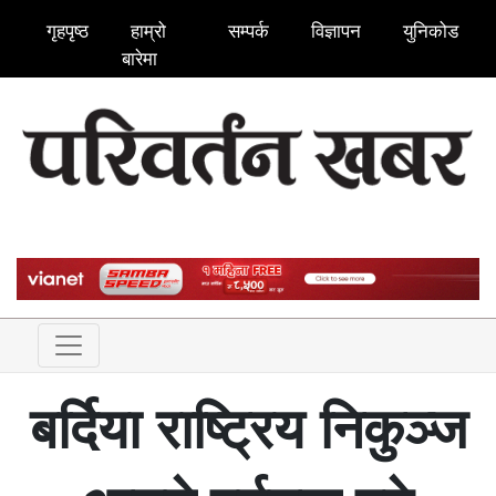
गृहपृष्ठ
हाम्रो
सम्पर्क
विज्ञापन
युनिकोड
बारेमा
बर्दिया राष्ट्रिय निकुञ्ज