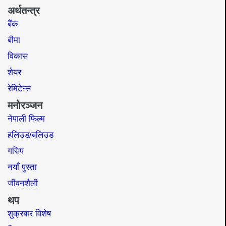
अर्थतन्त्र
बैंक
बीमा
विकास
शेयर
रेमिटेन्स
मनोरञ्जन
नेपाली फिल्म
हलिउड/बलिउड
गसिप
नयाँ पुस्ता
जीवनशैली
थप
शुक्रबार विशेष