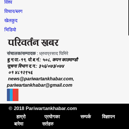
विश्व
विचार/ब्लग
खेलकुद
भिडियो
संचालक/सम्पादक
: ध्रुवप्रसाद घिमिरे
बु.न.पा.-११, पो.ब.नं.: ५०८, कपन काठमाण्डौ
सूचना विभाग द.न.: ३५६/०७३/०७४
०१ ४८१२९५६
news@pariwartankhabar.com
,
pariwartankhabar@gmail.com
© 2018 Pariwartankhabar.com
हाम्रो
प्रयोगका
सम्पर्क
विज्ञापन
बारेमा
सर्तहरु