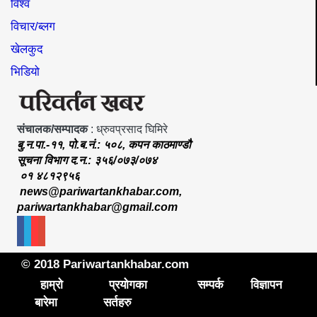
विश्व
विचार/ब्लग
खेलकुद
भिडियो
संचालक/सम्पादक
: ध्रुवप्रसाद घिमिरे
बु.न.पा.-११, पो.ब.नं.: ५०८, कपन काठमाण्डौ
सूचना विभाग द.न.: ३५६/०७३/०७४
०१ ४८१२९५६
news@pariwartankhabar.com
,
pariwartankhabar@gmail.com
© 2018 Pariwartankhabar.com
हाम्रो
प्रयोगका
सम्पर्क
विज्ञापन
बारेमा
सर्तहरु