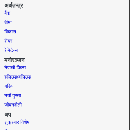
अर्थतन्त्र
बैंक
बीमा
विकास
शेयर
रेमिटेन्स
मनोरञ्जन
नेपाली फिल्म
हलिउड/बलिउड
गसिप
नयाँ पुस्ता
जीवनशैली
थप
शुक्रबार विशेष