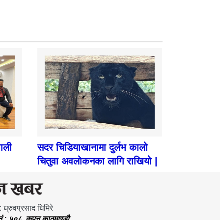
पाली
सदर चिडियाखानामा दुर्लभ कालो
चितुवा अवलोकनका लागि राखियो |
: ध्रुवप्रसाद घिमिरे
.नं.: ५०८, कपन काठमाण्डौ