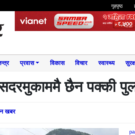
गृहपृष्ठ
न्त्र
प्रवास
विकास
विचार
स्वास्थ्य
सुरक्
सदरमुकाममै छैन पक्की पु
्तन खबर
pa