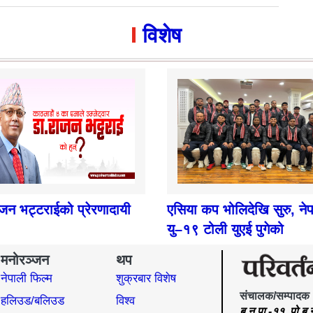
विशेष
ाजन भट्टराईको प्रेरणादायी
एसिया कप भोलिदेखि सुरु, ने
यु–१९ टोली युएई पुगेको
मनोरञ्जन
थप
नेपाली फिल्म
शुक्रबार विशेष
संचालक/सम्पादक
हलिउड/बलिउड
विश्व
बु.न.पा.-११, पो.ब