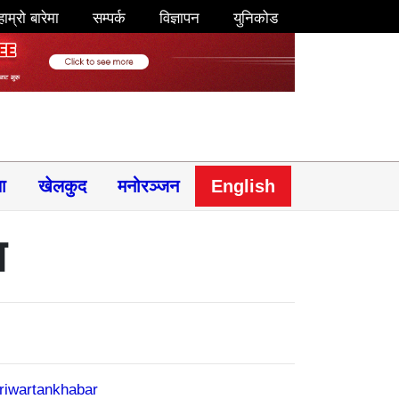
हाम्रो बारेमा
सम्पर्क
विज्ञापन
युनिकोड
षा
खेलकुद
मनोरञ्जन
English
ल
riwartankhabar