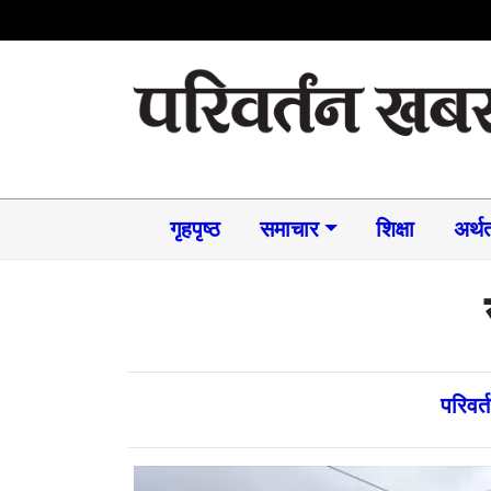
गृहपृष्ठ
समाचार​
शिक्षा
अर्थत
परिवर