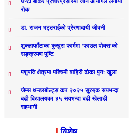
घण्टी बोकेर प्रचारप्रसारमा जान आयोगले लगायो
रोक
डा. राजन भट्टराईको प्रेरणादायी जीवनी
शुक्लाफाँटाका कुखुरा फार्ममा ‘फाउल पोक्स’को
सङ्क्रमण पुष्टि
पशुपति क्षेत्रमा पश्चिमी बाहिरी ढोका पुनः खुला
जेम्स थन्डरबोल्ट्स कप २०२५ सुरुएक सयभन्दा
बढी विद्यालयका ३५ सयभन्दा बढी खेलाडी
सहभागी
विशेष