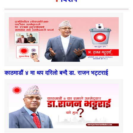
काठमाडौं ४ मा थप दरिलो बन्दै डा. राजन भट्टराई