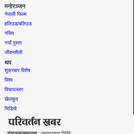
मनोरञ्जन
नेपाली फिल्म
हलिउड/बलिउड
गसिप
नयाँ पुस्ता
जीवनशैली
थप
शुक्रबार विशेष
विश्व
विचार/ब्लग
खेलकुद
भिडियो
संचालक/सम्पादक
: ध्रुवप्रसाद घिमिरे