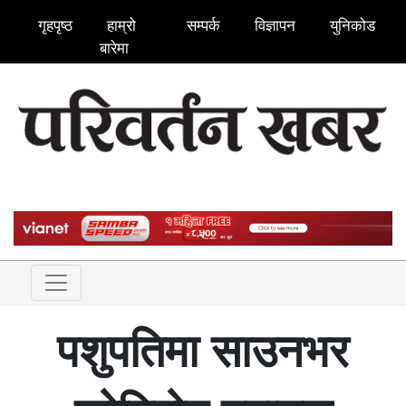
गृहपृष्ठ
हाम्रो
सम्पर्क
विज्ञापन
युनिकोड
बारेमा
पशुपतिमा साउनभर