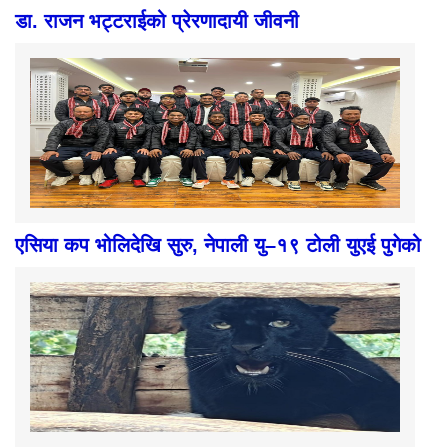
डा. राजन भट्टराईको प्रेरणादायी जीवनी
एसिया कप भोलिदेखि सुरु, नेपाली यु–१९ टोली युएई पुगेको