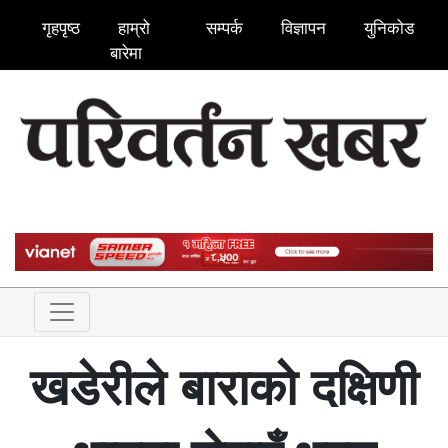
गृहपृष्ठ
हाम्रो
सम्पर्क
विज्ञापन
युनिकोड
बारेमा
खडेरीले बाराकाे दक्षिणी