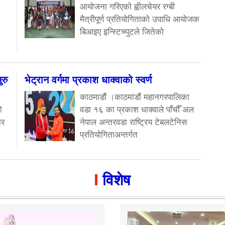
आयोजना गरिएको ह्वीलचेयर रग्बी
मैत्रीपूर्ण प्रतियोगिताको उपाधि आयोजक
बिआइए इन्स्टिच्युटले जितेको
रु
भेट्रान वर्गमा प्रकाश धाक्वाको स्वर्ण
काठमाडौं ।काठमाडौं महानगरपालिका
ो
वडा १६ का प्रकाश धाक्वाले पाँचौँ अल
ार
नेपाल अन्तरवडा राष्ट्रिय टेबलटेनिस
प्रतियोगिताअन्तर्गत
विशेष