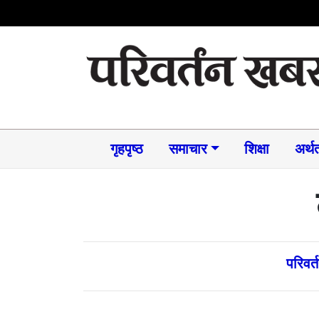
गृहपृष्ठ
समाचार​
शिक्षा
अर्थत
परिवर