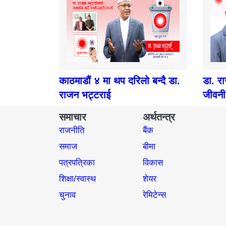
काठमाडौं ४ मा थप दरिलो बन्दै डा.
डा. र
राजन भट्टराई
जीवनी
समाचार
अर्थतन्त्र
राजनीति
बैंक
समाज​
बीमा
पत्रपत्रिका
विकास
शिक्षा/स्वास्थ
शेयर
चुनाव
रेमिटेन्स