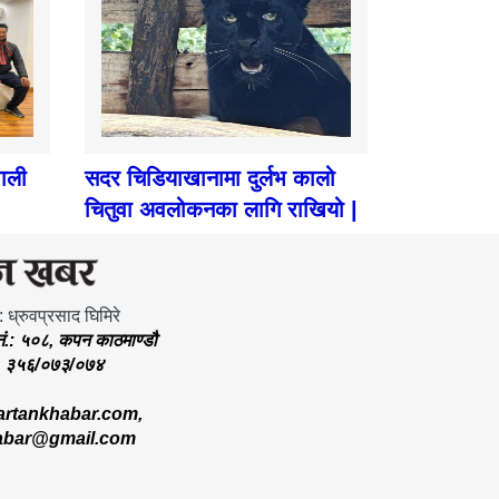
पाली
सदर चिडियाखानामा दुर्लभ कालो
चितुवा अवलोकनका लागि राखियो |
: ध्रुवप्रसाद घिमिरे
.नं.: ५०८, कपन काठमाण्डौ
.: ३५६/०७३/०७४
rtankhabar.com
,
abar@gmail.com