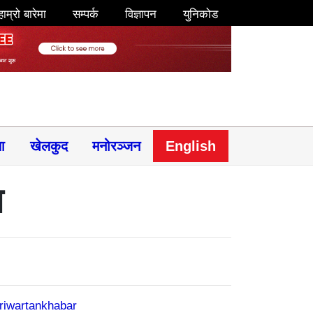
हाम्रो बारेमा
सम्पर्क
विज्ञापन
युनिकोड
षा
खेलकुद
मनोरञ्जन
English
ि
riwartankhabar