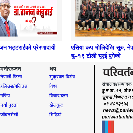
ाजन भट्टराईको प्रेरणादायी
एसिया कप भोलिदेखि सुरु, ने
यु–१९ टोली युएई पुगेको
मनोरञ्जन
थप
नेपाली फिल्म
शुक्रबार विशेष
संचालक/सम्पादक
हलिउड/बलिउड
विश्व
बु.न.पा.-११, पो.ब
गसिप
विचार/ब्लग
सूचना विभाग द.न
०१ ४८१२९५६
नयाँ पुस्ता
खेलकुद
news@pariwa
जीवनशैली
भिडियो
pariwartankh