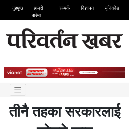
गृहपृष्ठ
हाम्रो
सम्पर्क
विज्ञापन
युनिकोड
बारेमा
तीनै तहका सरकारलाई