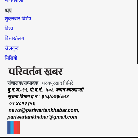
जीवनशैली
थप
शुक्रबार विशेष
विश्व
विचार/ब्लग
खेलकुद
भिडियो
संचालक/सम्पादक
: ध्रुवप्रसाद घिमिरे
बु.न.पा.-११, पो.ब.नं.: ५०८, कपन काठमाण्डौ
सूचना विभाग द.न.: ३५६/०७३/०७४
०१ ४८१२९५६
news@pariwartankhabar.com
,
pariwartankhabar@gmail.com