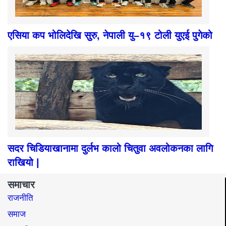
एसिया कप भोलिदेखि सुरु, नेपाली यु–१९ टोली युएई पुगेको
सदर चिडियाखानामा दुर्लभ कालो चितुवा अवलोकनका लागि
राखियो |
समाचार
राजनीति
समाज​