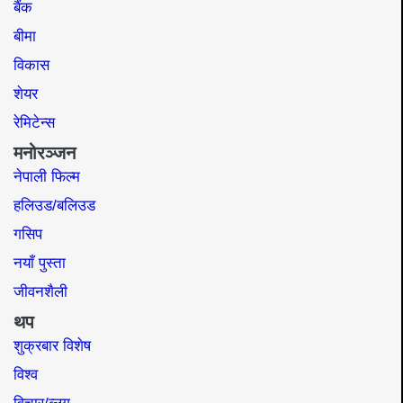
बैंक
बीमा
विकास
शेयर
रेमिटेन्स
मनोरञ्जन
नेपाली फिल्म
हलिउड/बलिउड
गसिप
नयाँ पुस्ता
जीवनशैली
थप
शुक्रबार विशेष
विश्व