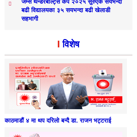
जेम्स थन्डरबोल्ट्स कप २०२५ सुरुएक सयभन्दा
बढी विद्यालयका ३५ सयभन्दा बढी खेलाडी
सहभागी
विशेष
काठमाडौं ४ मा थप दरिलो बन्दै डा. राजन भट्टराई