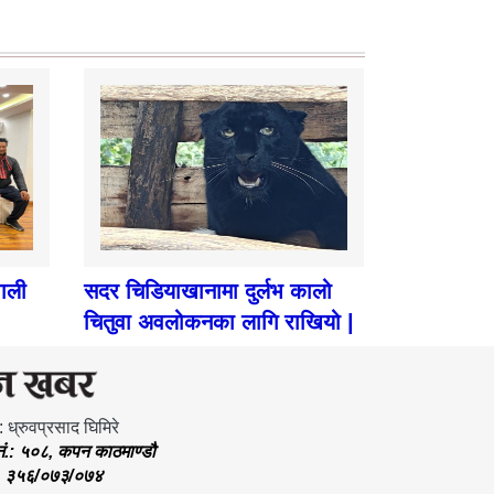
पाली
सदर चिडियाखानामा दुर्लभ कालो
चितुवा अवलोकनका लागि राखियो |
: ध्रुवप्रसाद घिमिरे
.नं.: ५०८, कपन काठमाण्डौ
.: ३५६/०७३/०७४