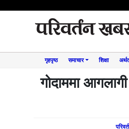
गृहपृष्ठ
समाचार​
शिक्षा
अर्थत
गोदाममा आगलागी 
परिवर