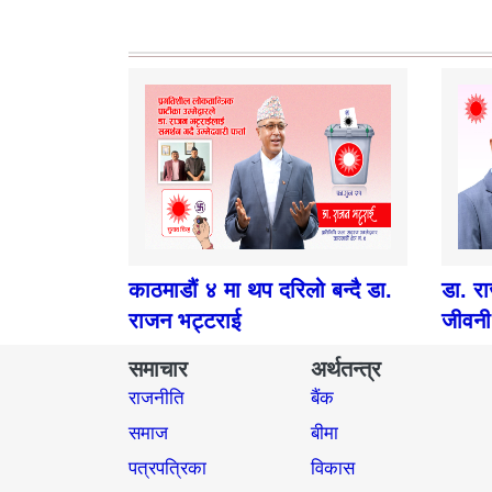
काठमाडौं ४ मा थप दरिलो बन्दै डा.
डा. र
राजन भट्टराई
जीवनी
समाचार
अर्थतन्त्र
राजनीति
बैंक
समाज​
बीमा
पत्रपत्रिका
विकास