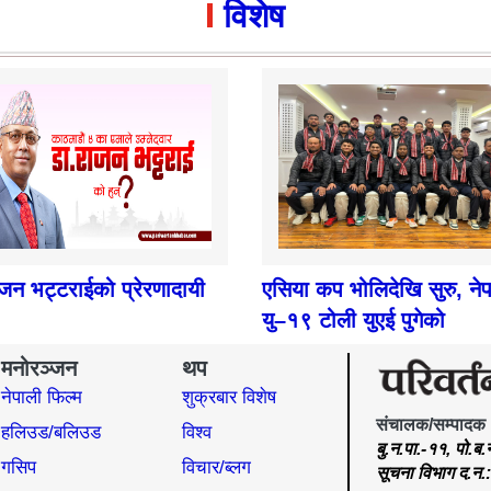
विशेष
ाजन भट्टराईको प्रेरणादायी
एसिया कप भोलिदेखि सुरु, ने
यु–१९ टोली युएई पुगेको
मनोरञ्जन
थप
नेपाली फिल्म
शुक्रबार विशेष
संचालक/सम्पादक
हलिउड/बलिउड
विश्व
बु.न.पा.-११, पो.ब
गसिप
विचार/ब्लग
सूचना विभाग द.न