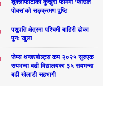
शुक्लाफाँटाका कुखुरा फार्ममा ‘फाउल
पोक्स’को सङ्क्रमण पुष्टि
पशुपति क्षेत्रमा पश्चिमी बाहिरी ढोका
पुनः खुला
जेम्स थन्डरबोल्ट्स कप २०२५ सुरुएक
सयभन्दा बढी विद्यालयका ३५ सयभन्दा
बढी खेलाडी सहभागी