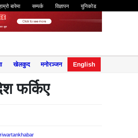
हाम्रो बारेमा
सम्पर्क
विज्ञापन
युनिकोड
षा
खेलकुद
मनोरञ्जन
English
ेश फर्किए
riwartankhabar