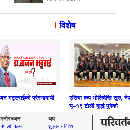
विशेष
ाजन भट्टराईको प्रेरणादायी
एसिया कप भोलिदेखि सुरु, ने
यु–१९ टोली युएई पुगेको
मनोरञ्जन
थप
नेपाली फिल्म
शुक्रबार विशेष