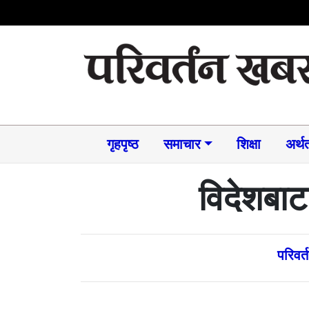
गृहपृष्ठ
समाचार​
शिक्षा
अर्थत
विदेशबाट
परिवर