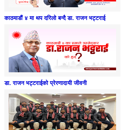
काठमाडौं ४ मा थप दरिलो बन्दै डा. राजन भट्टराई
डा. राजन भट्टराईको प्रेरणादायी जीवनी