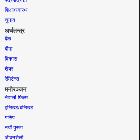
पत्रपत्रिका
शिक्षा/स्वास्थ
चुनाव
अर्थतन्त्र
बैंक
बीमा
विकास
शेयर
रेमिटेन्स
मनोरञ्जन
नेपाली फिल्म
हलिउड/बलिउड
गसिप
नयाँ पुस्ता
जीवनशैली