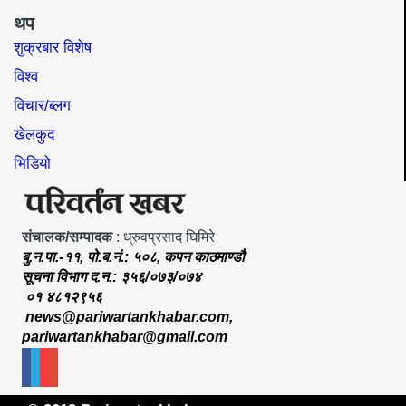
थप
शुक्रबार विशेष
विश्व
विचार/ब्लग
खेलकुद
भिडियो
संचालक/सम्पादक
: ध्रुवप्रसाद घिमिरे
बु.न.पा.-११, पो.ब.नं.: ५०८, कपन काठमाण्डौ
सूचना विभाग द.न.: ३५६/०७३/०७४
०१ ४८१२९५६
news@pariwartankhabar.com
,
pariwartankhabar@gmail.com