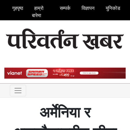
गृहपृष्ठ
हाम्रो
सम्पर्क
विज्ञापन
युनिकोड
बारेमा
अर्मेनिया र