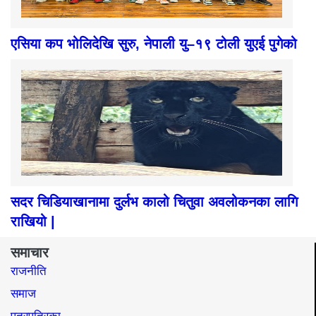
एसिया कप भोलिदेखि सुरु, नेपाली यु–१९ टोली युएई पुगेको
सदर चिडियाखानामा दुर्लभ कालो चितुवा अवलोकनका लागि
राखियो |
समाचार
राजनीति
समाज​