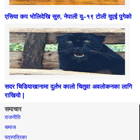
एसिया कप भोलिदेखि सुरु, नेपाली यु–१९ टोली युएई पुगेको
सदर चिडियाखानामा दुर्लभ कालो चितुवा अवलोकनका लागि
राखियो |
समाचार
राजनीति
समाज​
पत्रपत्रिका