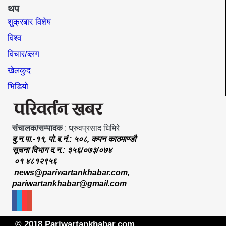
थप
शुक्रबार विशेष
विश्व
विचार/ब्लग
खेलकुद
भिडियो
संचालक/सम्पादक
: ध्रुवप्रसाद घिमिरे
बु.न.पा.-११, पो.ब.नं.: ५०८, कपन काठमाण्डौ
सूचना विभाग द.न.: ३५६/०७३/०७४
०१ ४८१२९५६
news@pariwartankhabar.com
,
pariwartankhabar@gmail.com
© 2018 Pariwartankhabar.com