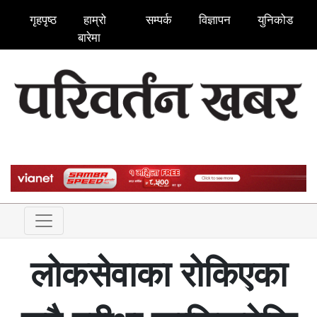
गृहपृष्ठ
हाम्रो
सम्पर्क
विज्ञापन
युनिकोड
बारेमा
लोकसेवाका रोकिएका