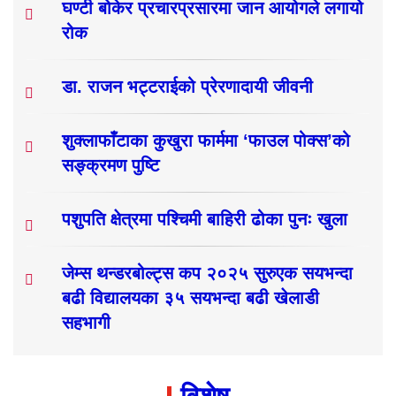
घण्टी बोकेर प्रचारप्रसारमा जान आयोगले लगायो
रोक
डा. राजन भट्टराईको प्रेरणादायी जीवनी
शुक्लाफाँटाका कुखुरा फार्ममा ‘फाउल पोक्स’को
सङ्क्रमण पुष्टि
पशुपति क्षेत्रमा पश्चिमी बाहिरी ढोका पुनः खुला
जेम्स थन्डरबोल्ट्स कप २०२५ सुरुएक सयभन्दा
बढी विद्यालयका ३५ सयभन्दा बढी खेलाडी
सहभागी