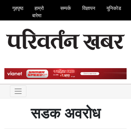
गृहपृष्ठ
हाम्रो
सम्पर्क
विज्ञापन
युनिकोड
बारेमा
सडक अवरोध