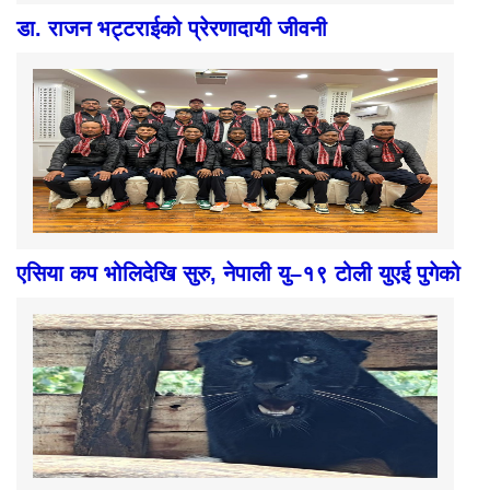
डा. राजन भट्टराईको प्रेरणादायी जीवनी
एसिया कप भोलिदेखि सुरु, नेपाली यु–१९ टोली युएई पुगेको