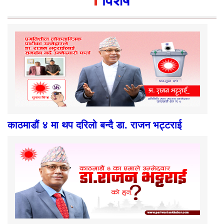
विशेष
काठमाडौं ४ मा थप दरिलो बन्दै डा. राजन भट्टराई