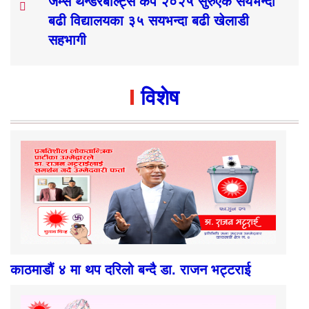
जेम्स थन्डरबोल्ट्स कप २०२५ सुरुएक सयभन्दा
बढी विद्यालयका ३५ सयभन्दा बढी खेलाडी
सहभागी
विशेष
काठमाडौं ४ मा थप दरिलो बन्दै डा. राजन भट्टराई