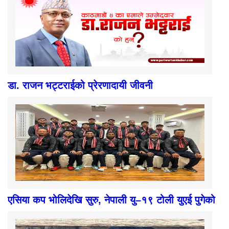
डा. राजन भट्टराईको प्रेरणादायी जीवनी
एसिया कप भोलिदेखि सुरु, नेपाली यु–१९ टोली युएई पुगेको