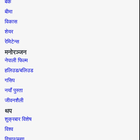
बैंक
बीमा
विकास
शेयर
रेमिटेन्स
मनोरञ्जन
नेपाली फिल्म
हलिउड/बलिउड
गसिप
नयाँ पुस्ता
जीवनशैली
थप
शुक्रबार विशेष
विश्व
विचार/ब्लग