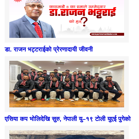
डा. राजन भट्टराईको प्रेरणादायी जीवनी
एसिया कप भोलिदेखि सुरु, नेपाली यु–१९ टोली युएई पुगेको