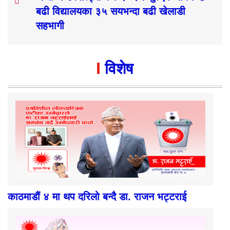
बढी विद्यालयका ३५ सयभन्दा बढी खेलाडी
सहभागी
विशेष
काठमाडौं ४ मा थप दरिलो बन्दै डा. राजन भट्टराई