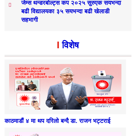
जेम्स थन्डरबोल्ट्स कप २०२५ सुरुएक सयभन्दा
बढी विद्यालयका ३५ सयभन्दा बढी खेलाडी
सहभागी
विशेष
काठमाडौं ४ मा थप दरिलो बन्दै डा. राजन भट्टराई