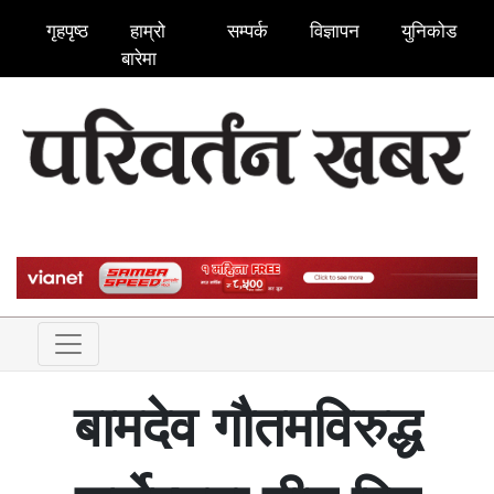
गृहपृष्ठ
हाम्रो
सम्पर्क
विज्ञापन
युनिकोड
बारेमा
बामदेव गौतमविरुद्ध