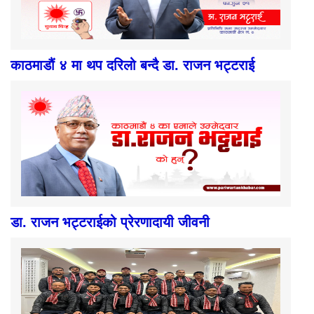
काठमाडौं ४ मा थप दरिलो बन्दै डा. राजन भट्टराई
डा. राजन भट्टराईको प्रेरणादायी जीवनी