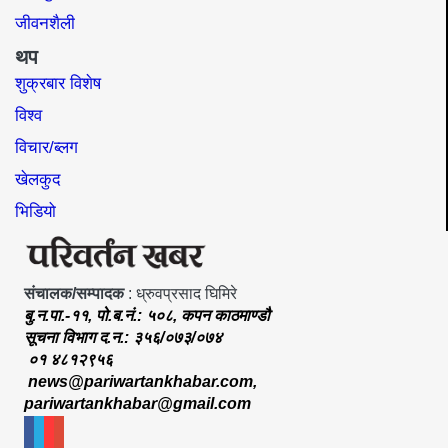
जीवनशैली
थप
शुक्रबार विशेष
विश्व
विचार/ब्लग
खेलकुद
भिडियो
संचालक/सम्पादक
: ध्रुवप्रसाद घिमिरे
बु.न.पा.-११, पो.ब.नं.: ५०८, कपन काठमाण्डौ
सूचना विभाग द.न.: ३५६/०७३/०७४
०१ ४८१२९५६
news@pariwartankhabar.com
,
pariwartankhabar@gmail.com