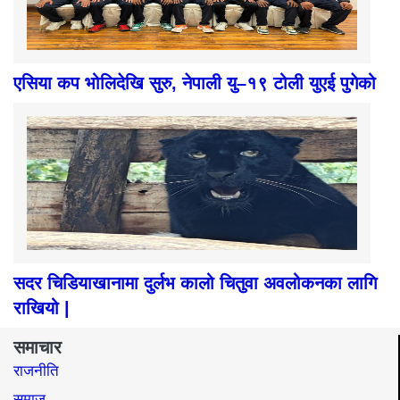
एसिया कप भोलिदेखि सुरु, नेपाली यु–१९ टोली युएई पुगेको
सदर चिडियाखानामा दुर्लभ कालो चितुवा अवलोकनका लागि
राखियो |
समाचार
राजनीति
समाज​