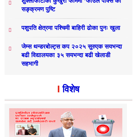
शुक्लाफाँटाका कुखुरा फार्ममा ‘फाउल पोक्स’को
सङ्क्रमण पुष्टि
पशुपति क्षेत्रमा पश्चिमी बाहिरी ढोका पुनः खुला
जेम्स थन्डरबोल्ट्स कप २०२५ सुरुएक सयभन्दा
बढी विद्यालयका ३५ सयभन्दा बढी खेलाडी
सहभागी
विशेष