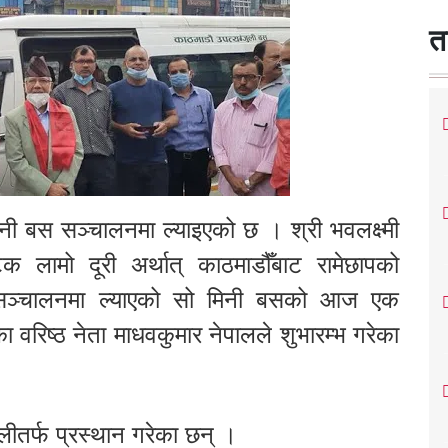
त
मिनी बस सञ्चालनमा ल्याइएको छ । श्री भवलक्ष्मी
पटक लामो दूरी अर्थात् काठमाडौँबाट रामेछापको
ा सञ्चालनमा ल्याएको सो मिनी बसको आज एक
ाका वरिष्ठ नेता माधवकुमार नेपालले शुभारम्भ गरेका
ीतर्फ प्रस्थान गरेका छन् ।