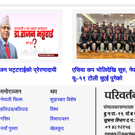
ाजन भट्टराईको प्रेरणादायी
एसिया कप भोलिदेखि सुरु, ने
यु–१९ टोली युएई पुगेको
मनोरञ्जन
थप
नेपाली फिल्म
शुक्रबार विशेष
संचालक/सम्पादक
हलिउड/बलिउड
विश्व
बु.न.पा.-११, पो.ब
गसिप
विचार/ब्लग
सूचना विभाग द.न
०१ ४८१२९५६
नयाँ पुस्ता
खेलकुद
news@pariwa