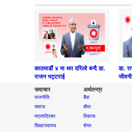
काठमाडौं ४ मा थप दरिलो बन्दै डा.
डा. र
राजन भट्टराई
जीवनी
समाचार
अर्थतन्त्र
राजनीति
बैंक
समाज​
बीमा
पत्रपत्रिका
विकास
शिक्षा/स्वास्थ
शेयर