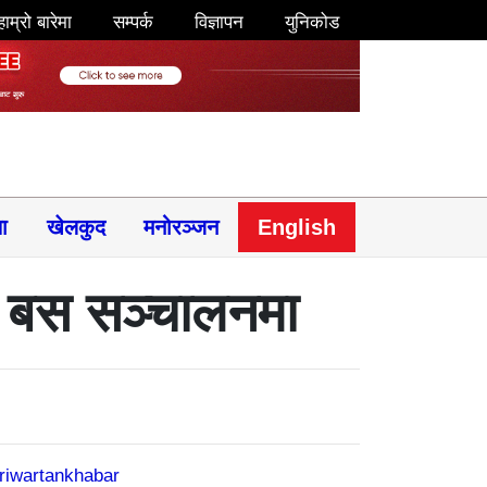
हाम्रो बारेमा
सम्पर्क
विज्ञापन
युनिकोड
षा
खेलकुद
मनोरञ्जन
English
नी बस सञ्चालनमा
riwartankhabar