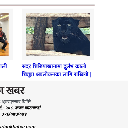
पाली
सदर चिडियाखानामा दुर्लभ कालो
चितुवा अवलोकनका लागि राखियो |
: ध्रुवप्रसाद घिमिरे
.नं.: ५०८, कपन काठमाण्डौ
.: ३५६/०७३/०७४
rtankhabar.com
,