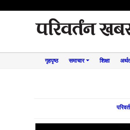
गृहपृष्ठ
समाचार​
शिक्षा
अर्थत
परिवर