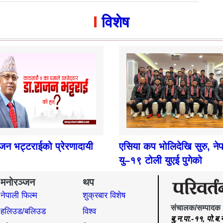
विशेष
ाजन भट्टराईको प्रेरणादायी
एसिया कप भोलिदेखि सुरु, ने
यु–१९ टोली युएई पुगेको
मनोरञ्जन
थप
नेपाली फिल्म
शुक्रबार विशेष
संचालक/सम्पादक
हलिउड/बलिउड
विश्व
बु.न.पा.-११, पो.ब