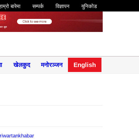
हाम्रो बारेमा
सम्पर्क
विज्ञापन
युनिकोड
षा
खेलकुद
मनोरञ्जन
English
riwartankhabar