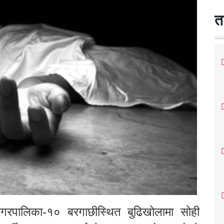
त
रपालिका-१० बरगाछीस्थित बुढिखोलामा सोही