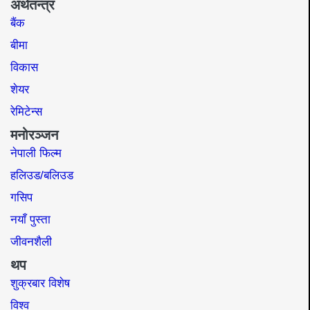
अर्थतन्त्र
बैंक
बीमा
विकास
शेयर
रेमिटेन्स
मनोरञ्जन
नेपाली फिल्म
हलिउड/बलिउड
गसिप
नयाँ पुस्ता
जीवनशैली
थप
शुक्रबार विशेष
विश्व