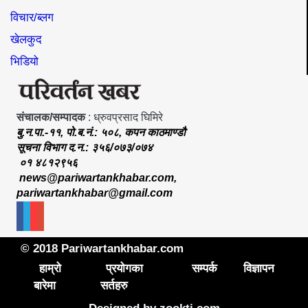
विचार/ब्लग
खेलकुद
भिडियो
संचालक/सम्पादक
: ध्रुवप्रसाद घिमिरे
बु.न.पा.-११, पो.ब.नं.: ५०८, कपन काठमाण्डौ
सूचना विभाग द.न.: ३५६/०७३/०७४
०१ ४८१२९५६
news@pariwartankhabar.com
,
pariwartankhabar@gmail.com
© 2018 Pariwartankhabar.com
हाम्रो
प्रयोगका
सम्पर्क
विज्ञापन
बारेमा
सर्तहरु