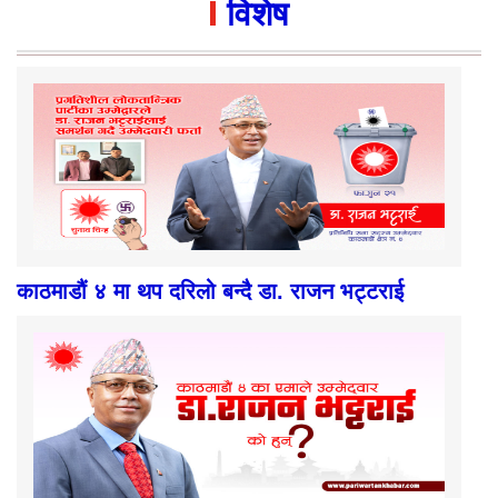
विशेष
काठमाडौं ४ मा थप दरिलो बन्दै डा. राजन भट्टराई