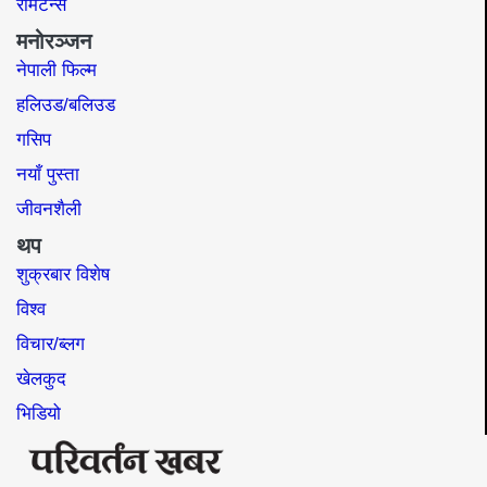
रेमिटेन्स
मनोरञ्जन
नेपाली फिल्म
हलिउड/बलिउड
गसिप
नयाँ पुस्ता
जीवनशैली
थप
शुक्रबार विशेष
विश्व
विचार/ब्लग
खेलकुद
भिडियो