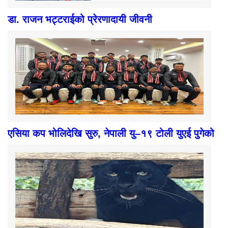
डा. राजन भट्टराईको प्रेरणादायी जीवनी
एसिया कप भोलिदेखि सुरु, नेपाली यु–१९ टोली युएई पुगेको