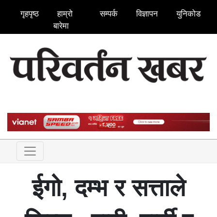
गृहपृष्ठ
हाम्रो
सम्पर्क
विज्ञापन
युनिकोड
बारेमा
ईगो, दम्भ र सत्ताले