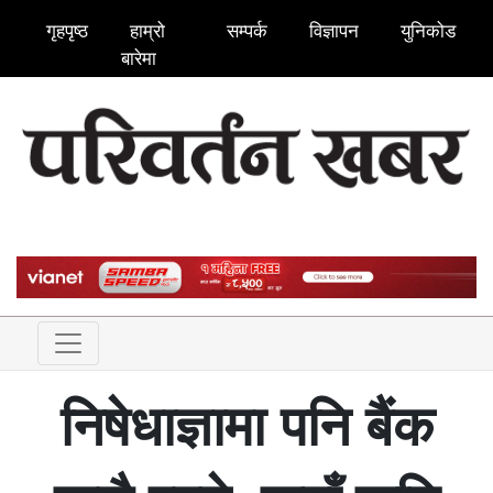
गृहपृष्ठ
हाम्रो
सम्पर्क
विज्ञापन
युनिकोड
बारेमा
निषेधाज्ञामा पनि बैंक