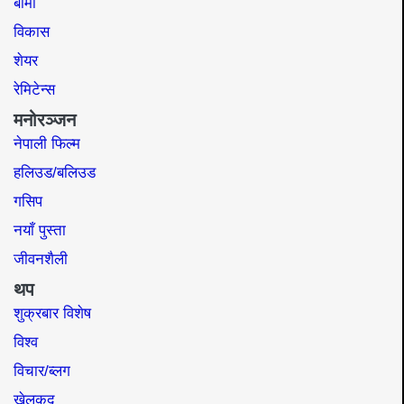
बीमा
विकास
शेयर
रेमिटेन्स
मनोरञ्जन
नेपाली फिल्म
हलिउड/बलिउड
गसिप
नयाँ पुस्ता
जीवनशैली
थप
शुक्रबार विशेष
विश्व
विचार/ब्लग
खेलकुद