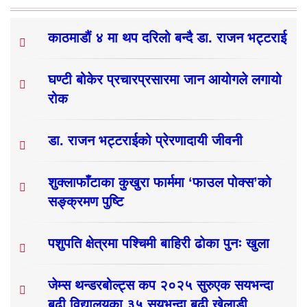
काठमाडौं ४ मा थप दरिलो बन्दै डा. राजन भट्टराई
घण्टी बोकेर प्रचारप्रसारमा जान आयोगले लगायो
रोक
डा. राजन भट्टराईको प्रेरणादायी जीवनी
शुक्लाफाँटाका कुखुरा फार्ममा ‘फाउल पोक्स’को
सङ्क्रमण पुष्टि
पशुपति क्षेत्रमा पश्चिमी बाहिरी ढोका पुनः खुला
जेम्स थन्डरबोल्ट्स कप २०२५ सुरुएक सयभन्दा
बढी विद्यालयका ३५ सयभन्दा बढी खेलाडी