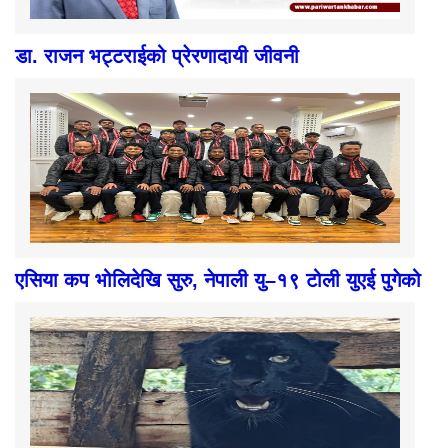
डा. राजन भट्टराईको प्रेरणादायी जीवनी
एसिया कप भोलिदेखि सुरु, नेपाली यु–१९ टोली युएई पुगेको