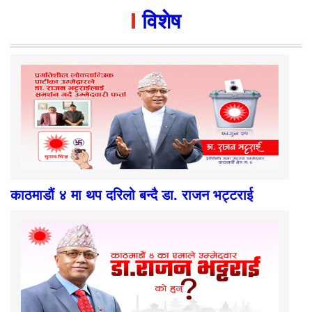
विशेष
काठमाडौं ४ मा थप दरिलो बन्दै डा. राजन भट्टराई