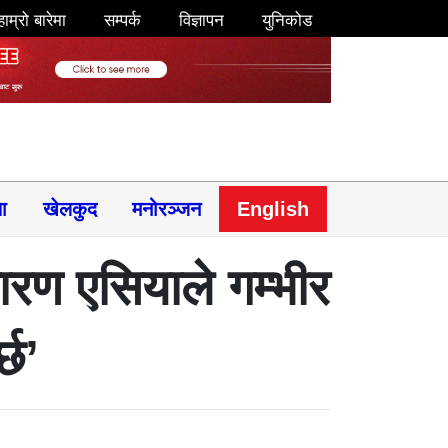
हाम्रो बारेमा
सम्पर्क
विज्ञापन
युनिकोड
षा
खेलकुद
मनोरञ्जन
English
ारण एसियाले गम्भीर
्छ’