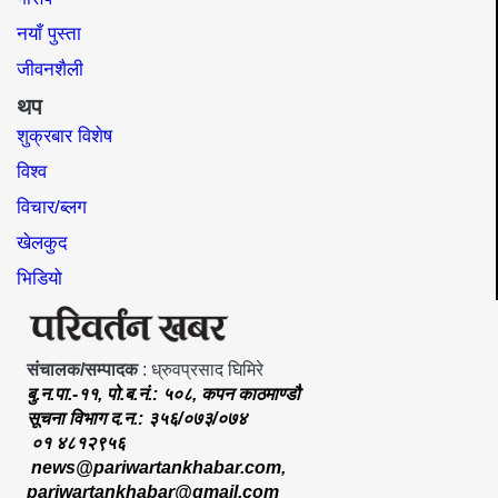
नयाँ पुस्ता
जीवनशैली
थप
शुक्रबार विशेष
विश्व
विचार/ब्लग
खेलकुद
भिडियो
संचालक/सम्पादक
: ध्रुवप्रसाद घिमिरे
बु.न.पा.-११, पो.ब.नं.: ५०८, कपन काठमाण्डौ
सूचना विभाग द.न.: ३५६/०७३/०७४
०१ ४८१२९५६
news@pariwartankhabar.com
,
pariwartankhabar@gmail.com