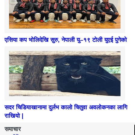
एसिया कप भोलिदेखि सुरु, नेपाली यु–१९ टोली युएई पुगेको
सदर चिडियाखानामा दुर्लभ कालो चितुवा अवलोकनका लागि
राखियो |
समाचार