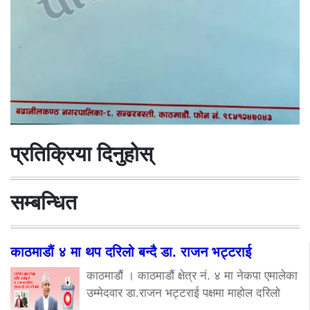
प्रतिक्रिया दिनुहोस्
सम्बन्धित
काठमाडौं ४ मा थप दरिलो बन्दै डा. राजन भट्टराई
काठमाडौं । काठमाडौं क्षेत्र नं. ४ मा नेकपा एमालेका
उम्मेदवार डा.राजन भट्टराई पक्षमा माहोल दरिलो