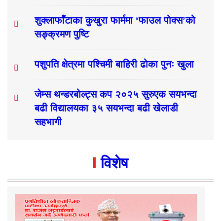
शुक्लाफाँटाका कुखुरा फार्ममा ‘फाउल पोक्स’को
सङ्क्रमण पुष्टि
पशुपति क्षेत्रमा पश्चिमी बाहिरी ढोका पुनः खुला
जेम्स थन्डरबोल्ट्स कप २०२५ सुरुएक सयभन्दा
बढी विद्यालयका ३५ सयभन्दा बढी खेलाडी
सहभागी
विशेष