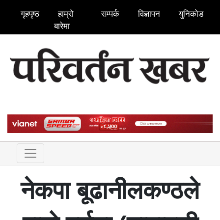
गृहपृष्ठ
हाम्रो
सम्पर्क
विज्ञापन
युनिकोड
बारेमा
नेकपा बूढानीलकण्ठले