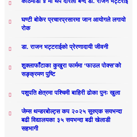
काठमाडौं ४ मा थप दरिलो बन्दै डा. राजन भट्टराई
घण्टी बोकेर प्रचारप्रसारमा जान आयोगले लगायो
रोक
डा. राजन भट्टराईको प्रेरणादायी जीवनी
शुक्लाफाँटाका कुखुरा फार्ममा ‘फाउल पोक्स’को
सङ्क्रमण पुष्टि
पशुपति क्षेत्रमा पश्चिमी बाहिरी ढोका पुनः खुला
जेम्स थन्डरबोल्ट्स कप २०२५ सुरुएक सयभन्दा
बढी विद्यालयका ३५ सयभन्दा बढी खेलाडी
सहभागी