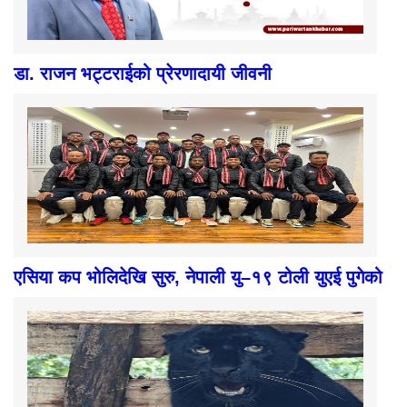
डा. राजन भट्टराईको प्रेरणादायी जीवनी
एसिया कप भोलिदेखि सुरु, नेपाली यु–१९ टोली युएई पुगेको