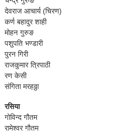
चन्द्र गुरुङ
देवराज आचार्य (चिरण)
कर्ण बहादुर शाही
मोहन गुरुङ
पशुपति भण्डारी
पुरन गिरी
राजकुमार त्रिपाठी
रण केसी
संगिता मरहठ्ठा
रसिया
गोविन्द गौतम
रामेश्वर गौतम