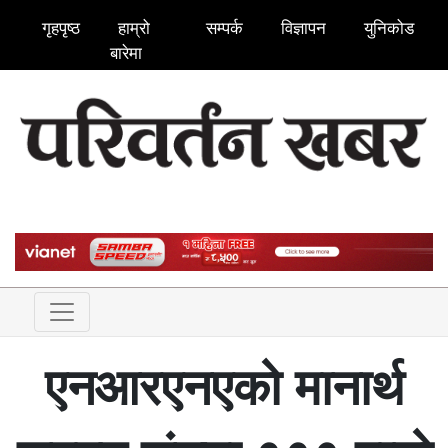
गृहपृष्ठ
हाम्रो
सम्पर्क
विज्ञापन
युनिकोड
बारेमा
एनआरएनएको मानार्थ