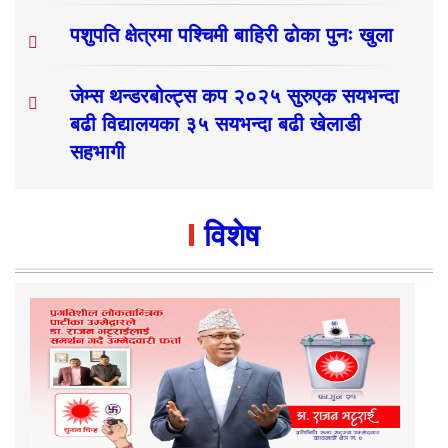
पशुपति क्षेत्रमा पश्चिमी बाहिरी ढोका पुनः खुला
जेम्स थन्डरबोल्ट्स कप २०२५ सुरुएक सयभन्दा
बढी विद्यालयका ३५ सयभन्दा बढी खेलाडी
सहभागी
विशेष