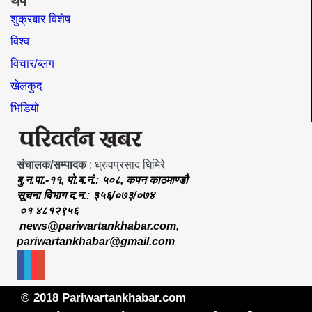
थप
शुक्रबार विशेष
विश्व
विचार/ब्लग
खेलकुद
भिडियो
संचालक/सम्पादक
: ध्रुवप्रसाद घिमिरे
बु.न.पा.-११, पो.ब.नं.: ५०८, कपन काठमाण्डौ
सूचना विभाग द.न.: ३५६/०७३/०७४
०१ ४८१२९५६
news@pariwartankhabar.com
,
pariwartankhabar@gmail.com
© 2018 Pariwartankhabar.com