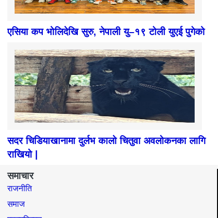
एसिया कप भोलिदेखि सुरु, नेपाली यु–१९ टोली युएई पुगेको
सदर चिडियाखानामा दुर्लभ कालो चितुवा अवलोकनका लागि
राखियो |
समाचार
राजनीति
समाज​