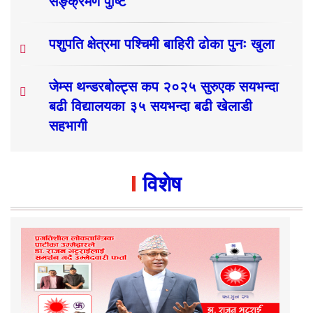
सङ्क्रमण पुष्टि
पशुपति क्षेत्रमा पश्चिमी बाहिरी ढोका पुनः खुला
जेम्स थन्डरबोल्ट्स कप २०२५ सुरुएक सयभन्दा
बढी विद्यालयका ३५ सयभन्दा बढी खेलाडी
सहभागी
विशेष