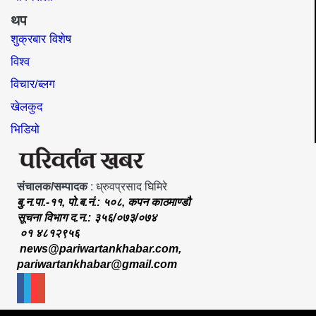
थप
शुक्रबार विशेष
विश्व
विचार/ब्लग
खेलकुद
भिडियो
संचालक/सम्पादक
: ध्रुवप्रसाद घिमिरे
बु.न.पा.-११, पो.ब.नं.: ५०८, कपन काठमाण्डौ
सूचना विभाग द.न.: ३५६/०७३/०७४
०१ ४८१२९५६
news@pariwartankhabar.com
,
pariwartankhabar@gmail.com