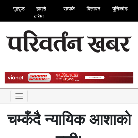
गृहपृष्ठ
हाम्रो
सम्पर्क
विज्ञापन
युनिकोड
बारेमा
चम्कँदै न्यायिक आशाको