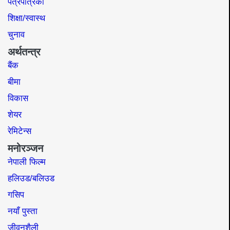
पत्रपत्रिका
शिक्षा/स्वास्थ
चुनाव
अर्थतन्त्र
बैंक
बीमा
विकास
शेयर
रेमिटेन्स
मनोरञ्जन
नेपाली फिल्म
हलिउड/बलिउड
गसिप
नयाँ पुस्ता
जीवनशैली