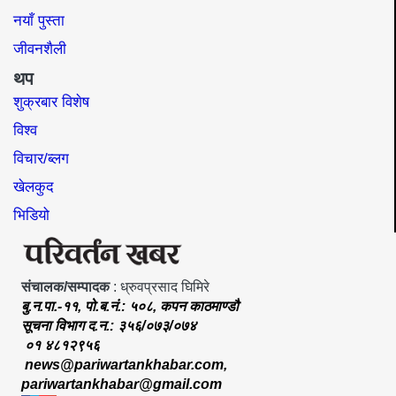
नयाँ पुस्ता
जीवनशैली
थप
शुक्रबार विशेष
विश्व
विचार/ब्लग
खेलकुद
भिडियो
संचालक/सम्पादक
: ध्रुवप्रसाद घिमिरे
बु.न.पा.-११, पो.ब.नं.: ५०८, कपन काठमाण्डौ
सूचना विभाग द.न.: ३५६/०७३/०७४
०१ ४८१२९५६
news@pariwartankhabar.com
,
pariwartankhabar@gmail.com