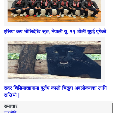
एसिया कप भोलिदेखि सुरु, नेपाली यु–१९ टोली युएई पुगेको
सदर चिडियाखानामा दुर्लभ कालो चितुवा अवलोकनका लागि
राखियो |
समाचार
राजनीति