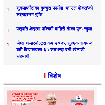
शुक्लाफाँटाका कुखुरा फार्ममा ‘फाउल पोक्स’को
सङ्क्रमण पुष्टि
पशुपति क्षेत्रमा पश्चिमी बाहिरी ढोका पुनः खुला
जेम्स थन्डरबोल्ट्स कप २०२५ सुरुएक सयभन्दा
बढी विद्यालयका ३५ सयभन्दा बढी खेलाडी
सहभागी
विशेष